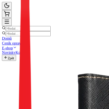
Domů
Ceník oprav
E-shop
Novinky
Kontakt
Zpět