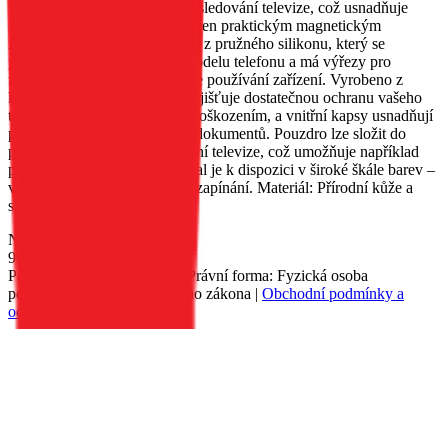
lze jej složit do podstavce pro sledování televize, což usnadňuje
sledování filmů. Obal je vybaven praktickým magnetickým
zapínáním. Vnitřek je vyroben z pružného silikonu, který se
přizpůsobí tvaru zvoleného modelu telefonu a má výřezy pro
funkční tlačítka, což usnadňuje používání zařízení. Vyrobeno z
kvalitní přírodní kůže, která zajišťuje dostatečnou ochranu vašeho
telefonu před poškrábáním a poškozením, a vnitřní kapsy usnadňují
praktické uložení potřebných dokumentů. Pouzdro lze složit do
polohy podstavce pro sledování televize, což umožňuje například
pohodlné sledování filmů. Obal je k dispozici v široké škále barev –
vnitřek obalu je vždy v barvě zapínání. Materiál: Přírodní kůže a
silikon.
Nedostupné
90 Kč
Petr Matyáš, IČ: 00705331, Právní forma: Fyzická osoba
podnikající dle živnostenského zákona |
Obchodní podmínky a
ochrana osobních údajů