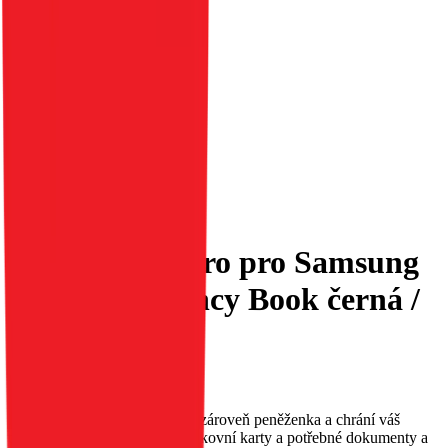
Flipové pouzdro pro Samsung
S25 PLUS Fancy Book černá /
zlatá
EAN:
5903396336881
Elegantní obal Fancy Book je zároveň peněženka a chrání váš
telefon. Obal má kapsu na bankovní karty a potřebné dokumenty a