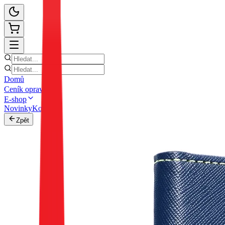
Domů
Ceník oprav
E-shop
Novinky
Kontakt
Zpět