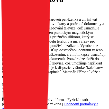
EAN:
5903396336867
Elegantní obal Fancy Book je zároveň peněženka a chrání váš
telefon. Obal má kapsu na bankovní karty a potřebné dokumenty a
lze jej složit do podstavce pro sledování televize, což usnadňuje
sledování filmů. Obal je vybaven praktickým magnetickým
zapínáním. Vnitřek je vyroben z pružného silikonu, který se
přizpůsobí tvaru zvoleného modelu telefonu a má výřezy pro
funkční tlačítka, což usnadňuje používání zařízení. Vyrobeno z
kvalitní přírodní kůže, která zajišťuje dostatečnou ochranu vašeho
telefonu před poškrábáním a poškozením, a vnitřní kapsy usnadňují
praktické uložení potřebných dokumentů. Pouzdro lze složit do
polohy podstavce pro sledování televize, což umožňuje například
pohodlné sledování filmů. Obal je k dispozici v široké škále barev –
vnitřek obalu je vždy v barvě zapínání. Materiál: Přírodní kůže a
silikon.
Skladem 46 ks u dodavatele
90 Kč
Do košíku
Petr Matyáš, IČ: 00705331, Právní forma: Fyzická osoba
podnikající dle živnostenského zákona |
Obchodní podmínky a
ochrana osobních údajů