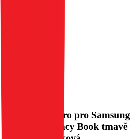
Flipové pouzdro pro Samsung
S25 PLUS Fancy Book tmavě
modrá / limetková