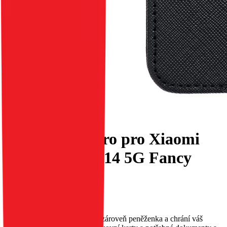
Flipové pouzdro pro Xiaomi
Redmi NOTE 14 5G Fancy
Book černé
EAN:
5903396369384
Elegantní obal Fancy Book je zároveň peněženka a chrání váš