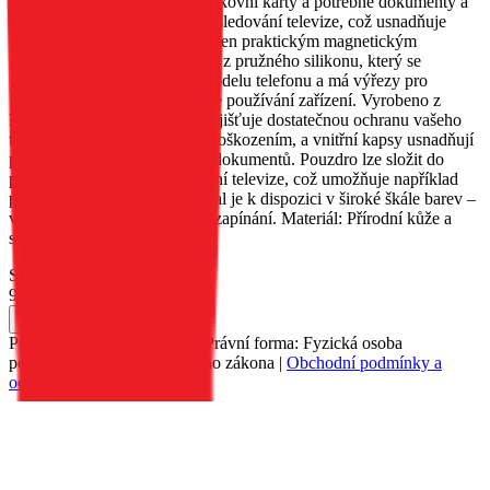
telefon. Obal má kapsu na bankovní karty a potřebné dokumenty a
lze jej složit do podstavce pro sledování televize, což usnadňuje
sledování filmů. Obal je vybaven praktickým magnetickým
zapínáním. Vnitřek je vyroben z pružného silikonu, který se
přizpůsobí tvaru zvoleného modelu telefonu a má výřezy pro
funkční tlačítka, což usnadňuje používání zařízení. Vyrobeno z
kvalitní přírodní kůže, která zajišťuje dostatečnou ochranu vašeho
telefonu před poškrábáním a poškozením, a vnitřní kapsy usnadňují
praktické uložení potřebných dokumentů. Pouzdro lze složit do
polohy podstavce pro sledování televize, což umožňuje například
pohodlné sledování filmů. Obal je k dispozici v široké škále barev –
vnitřek obalu je vždy v barvě zapínání. Materiál: Přírodní kůže a
silikon.
Skladem 429 ks u dodavatele
90 Kč
Do košíku
Petr Matyáš, IČ: 00705331, Právní forma: Fyzická osoba
podnikající dle živnostenského zákona |
Obchodní podmínky a
ochrana osobních údajů