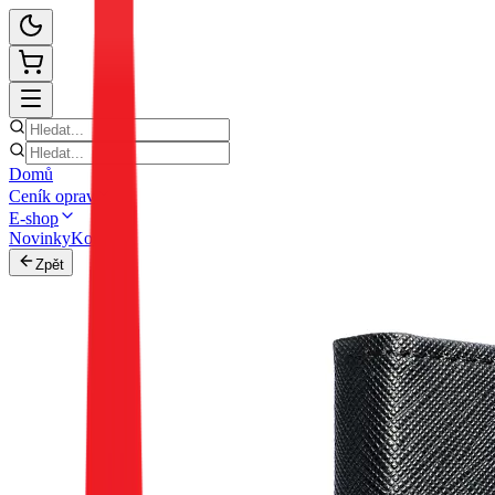
Domů
Ceník oprav
E-shop
Novinky
Kontakt
Zpět