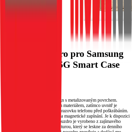
Flipové pouzdro pro Samsung
A14 4G / A14 5G Smart Case
Book zlaté
EAN:
5903396191343
Toto pouzdro má původní design s metalizovaným povrchem.
Vnější strana je obšita třpytivým materiálem, zatímco uvnitř je
měkký materiál, který chrání obrazovku telefonu před poškrábáním.
Obsahuje kapsu na dokumenty a magnetické zapínání. Je k dispozici
v několika různých barvách. Pouzdro je vyrobeno z zajímavého
materiálu s metalizovanou strukturou, který se leskne za denního
světla. Okraje jsou zesíleny, což pouzdro zpevňuje a dodává mu