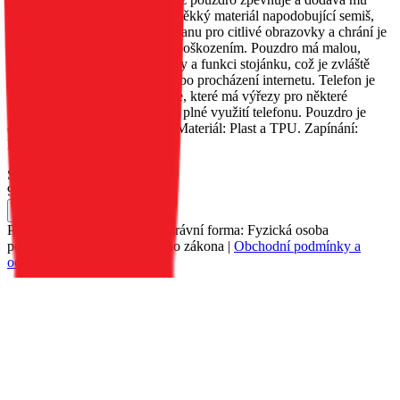
originalitu. Uvnitř je umístěn měkký materiál napodobující semiš,
který poskytuje vynikající ochranu pro citlivé obrazovky a chrání je
před poškrábáním a drobným poškozením. Pouzdro má malou,
praktickou kapsu na dokumenty a funkci stojánku, což je zvláště
užitečné při sledování filmů nebo procházení internetu. Telefon je
umístěn v silikonovém pouzdře, které má výřezy pro některé
funkční tlačítka, což umožňuje plné využití telefonu. Pouzdro je
dostupné v několika barvách. Materiál: Plast a TPU. Zapínání:
Magnet.
Skladem 1 ks
90 Kč
Do košíku
Petr Matyáš, IČ: 00705331, Právní forma: Fyzická osoba
podnikající dle živnostenského zákona |
Obchodní podmínky a
ochrana osobních údajů