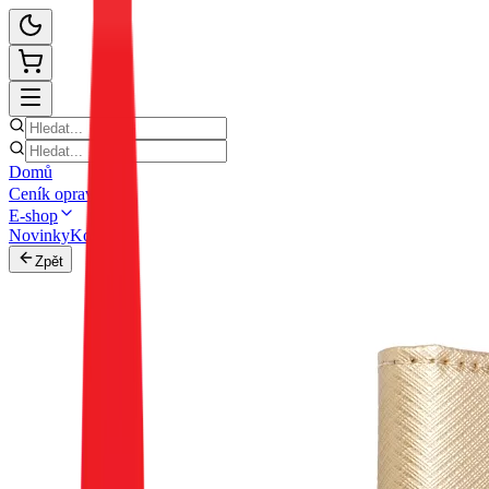
Domů
Ceník oprav
E-shop
Novinky
Kontakt
Zpět