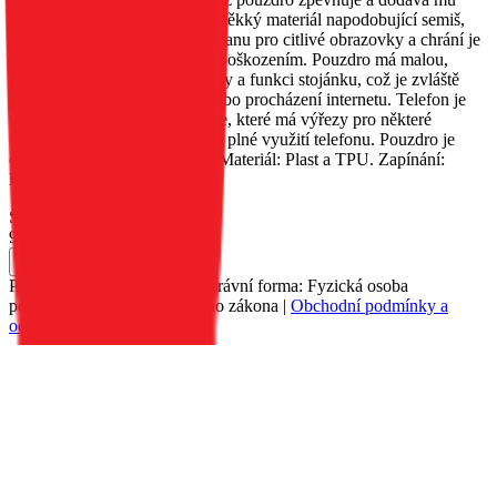
originalitu. Uvnitř je umístěn měkký materiál napodobující semiš,
který poskytuje vynikající ochranu pro citlivé obrazovky a chrání je
před poškrábáním a drobným poškozením. Pouzdro má malou,
praktickou kapsu na dokumenty a funkci stojánku, což je zvláště
užitečné při sledování filmů nebo procházení internetu. Telefon je
umístěn v silikonovém pouzdře, které má výřezy pro některé
funkční tlačítka, což umožňuje plné využití telefonu. Pouzdro je
dostupné v několika barvách. Materiál: Plast a TPU. Zapínání:
Magnet.
Skladem 1 ks
90 Kč
Do košíku
Petr Matyáš, IČ: 00705331, Právní forma: Fyzická osoba
podnikající dle živnostenského zákona |
Obchodní podmínky a
ochrana osobních údajů