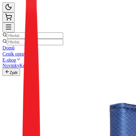
Domů
Ceník oprav
E-shop
Novinky
Kontakt
Zpět