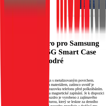
Flipové pouzdro pro Samsung
A14 4G / A14 5G Smart Case
Book tmavě modré
EAN:
5903396191367
Toto pouzdro má původní design s metalizovaným povrchem.
Vnější strana je obšita třpytivým materiálem, zatímco uvnitř je
měkký materiál, který chrání obrazovku telefonu před poškrábáním.
Obsahuje kapsu na dokumenty a magnetické zapínání. Je k dispozici
v několika různých barvách. Pouzdro je vyrobeno z zajímavého
materiálu s metalizovanou strukturou, který se leskne za denního
světla. Okraje jsou zesíleny, což pouzdro zpevňuje a dodává mu