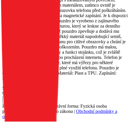
Vnější strana je obšita třpytivým materiálem, zatímco uvnitř je
měkký materiál, který chrání obrazovku telefonu před poškrábáním.
Obsahuje kapsu na dokumenty a magnetické zapínání. Je k dispozici
v několika různých barvách. Pouzdro je vyrobeno z zajímavého
materiálu s metalizovanou strukturou, který se leskne za denního
světla. Okraje jsou zesíleny, což pouzdro zpevňuje a dodává mu
originalitu. Uvnitř je umístěn měkký materiál napodobující semiš,
který poskytuje vynikající ochranu pro citlivé obrazovky a chrání je
před poškrábáním a drobným poškozením. Pouzdro má malou,
praktickou kapsu na dokumenty a funkci stojánku, což je zvláště
užitečné při sledování filmů nebo procházení internetu. Telefon je
umístěn v silikonovém pouzdře, které má výřezy pro některé
funkční tlačítka, což umožňuje plné využití telefonu. Pouzdro je
dostupné v několika barvách. Materiál: Plast a TPU. Zapínání:
Magnet.
Skladem 50 ks u dodavatele
90 Kč
Do košíku
Petr Matyáš, IČ: 00705331, Právní forma: Fyzická osoba
podnikající dle živnostenského zákona |
Obchodní podmínky a
ochrana osobních údajů