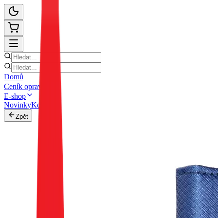
Domů
Ceník oprav
E-shop
Novinky
Kontakt
Zpět