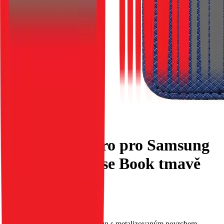
Flipové pouzdro pro Samsung
A16 Smart Case Book tmavě
modré
EAN:
5903396329784
Toto pouzdro má původní design s metalizovaným povrchem.