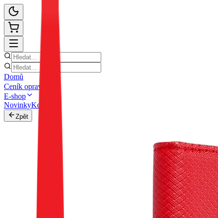
Domů
Ceník oprav
E-shop
Novinky
Kontakt
Zpět