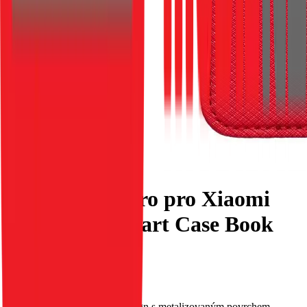
Flipové pouzdro pro Xiaomi
Redmi 14c Smart Case Book
červené
EAN:
5903396334481
Toto pouzdro má původní design s metalizovaným povrchem.