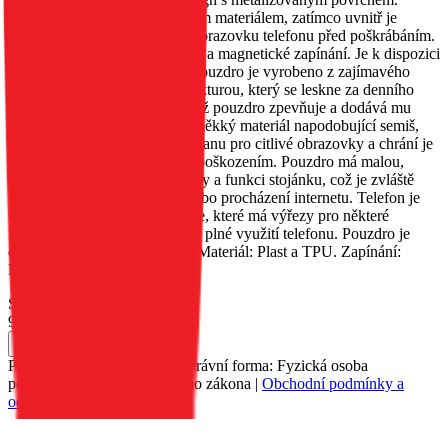
Vnější strana je obšita třpytivým materiálem, zatímco uvnitř je
měkký materiál, který chrání obrazovku telefonu před poškrábáním.
Obsahuje kapsu na dokumenty a magnetické zapínání. Je k dispozici
v několika různých barvách. Pouzdro je vyrobeno z zajímavého
materiálu s metalizovanou strukturou, který se leskne za denního
světla. Okraje jsou zesíleny, což pouzdro zpevňuje a dodává mu
originalitu. Uvnitř je umístěn měkký materiál napodobující semiš,
který poskytuje vynikající ochranu pro citlivé obrazovky a chrání je
před poškrábáním a drobným poškozením. Pouzdro má malou,
praktickou kapsu na dokumenty a funkci stojánku, což je zvláště
užitečné při sledování filmů nebo procházení internetu. Telefon je
umístěn v silikonovém pouzdře, které má výřezy pro některé
funkční tlačítka, což umožňuje plné využití telefonu. Pouzdro je
dostupné v několika barvách. Materiál: Plast a TPU. Zapínání:
Magnet.
Skladem 2 ks
90 Kč
Do košíku
Petr Matyáš, IČ: 00705331, Právní forma: Fyzická osoba
podnikající dle živnostenského zákona |
Obchodní podmínky a
ochrana osobních údajů