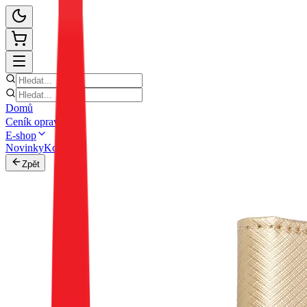
Domů
Ceník oprav
E-shop
Novinky
Kontakt
Zpět