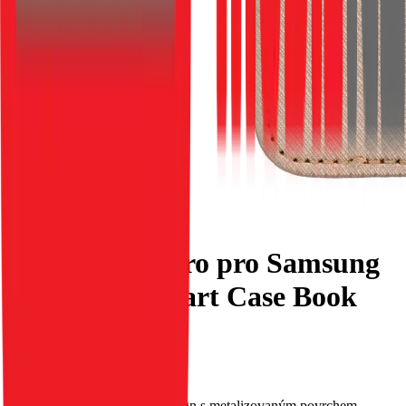
Flipové pouzdro pro Samsung
S25 PLUS Smart Case Book
zlaté
EAN:
5903396336973
Toto pouzdro má původní design s metalizovaným povrchem.