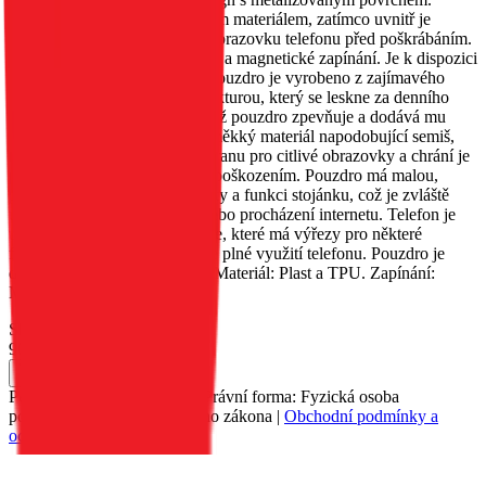
Vnější strana je obšita třpytivým materiálem, zatímco uvnitř je
měkký materiál, který chrání obrazovku telefonu před poškrábáním.
Obsahuje kapsu na dokumenty a magnetické zapínání. Je k dispozici
v několika různých barvách. Pouzdro je vyrobeno z zajímavého
materiálu s metalizovanou strukturou, který se leskne za denního
světla. Okraje jsou zesíleny, což pouzdro zpevňuje a dodává mu
originalitu. Uvnitř je umístěn měkký materiál napodobující semiš,
který poskytuje vynikající ochranu pro citlivé obrazovky a chrání je
před poškrábáním a drobným poškozením. Pouzdro má malou,
praktickou kapsu na dokumenty a funkci stojánku, což je zvláště
užitečné při sledování filmů nebo procházení internetu. Telefon je
umístěn v silikonovém pouzdře, které má výřezy pro některé
funkční tlačítka, což umožňuje plné využití telefonu. Pouzdro je
dostupné v několika barvách. Materiál: Plast a TPU. Zapínání:
Magnet.
Skladem 66 ks u dodavatele
90 Kč
Do košíku
Petr Matyáš, IČ: 00705331, Právní forma: Fyzická osoba
podnikající dle živnostenského zákona |
Obchodní podmínky a
ochrana osobních údajů