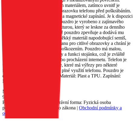
Vnější strana je obšita třpytivým materiálem, zatímco uvnitř je
měkký materiál, který chrání obrazovku telefonu před poškrábáním.
Obsahuje kapsu na dokumenty a magnetické zapínání. Je k dispozici
v několika různých barvách. Pouzdro je vyrobeno z zajímavého
materiálu s metalizovanou strukturou, který se leskne za denního
světla. Okraje jsou zesíleny, což pouzdro zpevňuje a dodává mu
originalitu. Uvnitř je umístěn měkký materiál napodobující semiš,
který poskytuje vynikající ochranu pro citlivé obrazovky a chrání je
před poškrábáním a drobným poškozením. Pouzdro má malou,
praktickou kapsu na dokumenty a funkci stojánku, což je zvláště
užitečné při sledování filmů nebo procházení internetu. Telefon je
umístěn v silikonovém pouzdře, které má výřezy pro některé
funkční tlačítka, což umožňuje plné využití telefonu. Pouzdro je
dostupné v několika barvách. Materiál: Plast a TPU. Zapínání:
Magnet.
Nedostupné
90 Kč
Petr Matyáš, IČ: 00705331, Právní forma: Fyzická osoba
podnikající dle živnostenského zákona |
Obchodní podmínky a
ochrana osobních údajů