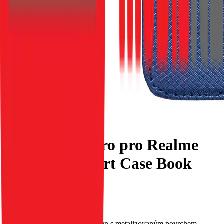
Flipové pouzdro pro Realme
NOTE 60 Smart Case Book
tmavě modré
EAN:
5903396344015
Toto pouzdro má původní design s metalizovaným povrchem.