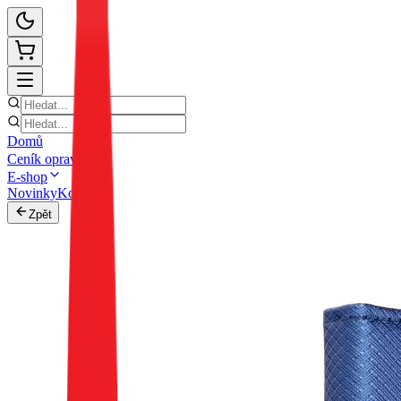
Domů
Ceník oprav
E-shop
Novinky
Kontakt
Zpět