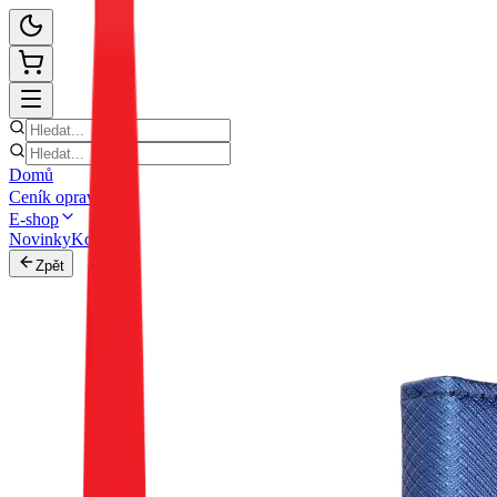
Domů
Ceník oprav
E-shop
Novinky
Kontakt
Zpět