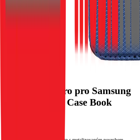
Flipové pouzdro pro Samsung
A36 5G Smart Case Book
tmavě modré
EAN:
5903396348624
Toto pouzdro má původní design s metalizovaným povrchem.