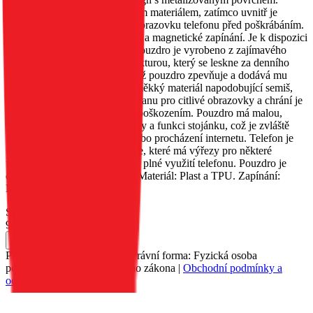
Vnější strana je obšita třpytivým materiálem, zatímco uvnitř je
měkký materiál, který chrání obrazovku telefonu před poškrábáním.
Obsahuje kapsu na dokumenty a magnetické zapínání. Je k dispozici
v několika různých barvách. Pouzdro je vyrobeno z zajímavého
materiálu s metalizovanou strukturou, který se leskne za denního
světla. Okraje jsou zesíleny, což pouzdro zpevňuje a dodává mu
originalitu. Uvnitř je umístěn měkký materiál napodobující semiš,
který poskytuje vynikající ochranu pro citlivé obrazovky a chrání je
před poškrábáním a drobným poškozením. Pouzdro má malou,
praktickou kapsu na dokumenty a funkci stojánku, což je zvláště
užitečné při sledování filmů nebo procházení internetu. Telefon je
umístěn v silikonovém pouzdře, které má výřezy pro některé
funkční tlačítka, což umožňuje plné využití telefonu. Pouzdro je
dostupné v několika barvách. Materiál: Plast a TPU. Zapínání:
Magnet.
Skladem 2 ks
90 Kč
Do košíku
Petr Matyáš, IČ: 00705331, Právní forma: Fyzická osoba
podnikající dle živnostenského zákona |
Obchodní podmínky a
ochrana osobních údajů