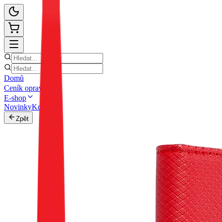
Domů
Ceník oprav
E-shop
Novinky
Kontakt
Zpět