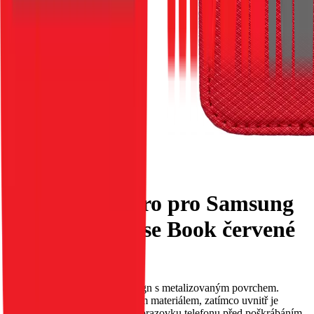
Flipové pouzdro pro Samsung
A26 Smart Case Book červené
EAN:
5903396362088
Toto pouzdro má původní design s metalizovaným povrchem.
Vnější strana je obšita třpytivým materiálem, zatímco uvnitř je
měkký materiál, který chrání obrazovku telefonu před poškrábáním.