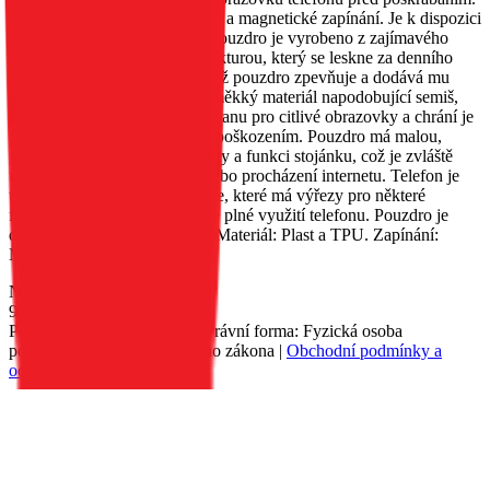
Obsahuje kapsu na dokumenty a magnetické zapínání. Je k dispozici
v několika různých barvách. Pouzdro je vyrobeno z zajímavého
materiálu s metalizovanou strukturou, který se leskne za denního
světla. Okraje jsou zesíleny, což pouzdro zpevňuje a dodává mu
originalitu. Uvnitř je umístěn měkký materiál napodobující semiš,
který poskytuje vynikající ochranu pro citlivé obrazovky a chrání je
před poškrábáním a drobným poškozením. Pouzdro má malou,
praktickou kapsu na dokumenty a funkci stojánku, což je zvláště
užitečné při sledování filmů nebo procházení internetu. Telefon je
umístěn v silikonovém pouzdře, které má výřezy pro některé
funkční tlačítka, což umožňuje plné využití telefonu. Pouzdro je
dostupné v několika barvách. Materiál: Plast a TPU. Zapínání:
Magnet.
Nedostupné
90 Kč
Petr Matyáš, IČ: 00705331, Právní forma: Fyzická osoba
podnikající dle živnostenského zákona |
Obchodní podmínky a
ochrana osobních údajů