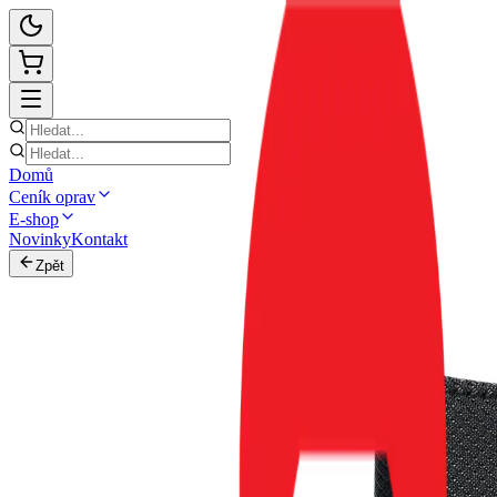
Domů
Ceník oprav
E-shop
Novinky
Kontakt
Zpět