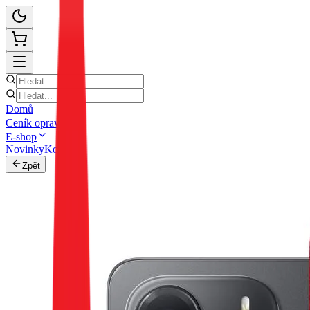
Domů
Ceník oprav
E-shop
Novinky
Kontakt
Zpět