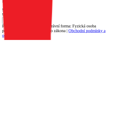
Magnet.
Skladem 141 ks u dodavatele
90 Kč
Do košíku
Petr Matyáš, IČ: 00705331, Právní forma: Fyzická osoba
podnikající dle živnostenského zákona |
Obchodní podmínky a
ochrana osobních údajů