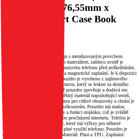
- 163,25mm x 76,55mm x
8,16mm) Smart Case Book
červené
EAN:
5903396362170
Toto pouzdro má původní design s metalizovaným povrchem.
Vnější strana je obšita třpytivým materiálem, zatímco uvnitř je
měkký materiál, který chrání obrazovku telefonu před poškrábáním.
Obsahuje kapsu na dokumenty a magnetické zapínání. Je k dispozici
v několika různých barvách. Pouzdro je vyrobeno z zajímavého
materiálu s metalizovanou strukturou, který se leskne za denního
světla. Okraje jsou zesíleny, což pouzdro zpevňuje a dodává mu
originalitu. Uvnitř je umístěn měkký materiál napodobující semiš,
který poskytuje vynikající ochranu pro citlivé obrazovky a chrání je
před poškrábáním a drobným poškozením. Pouzdro má malou,
praktickou kapsu na dokumenty a funkci stojánku, což je zvláště
užitečné při sledování filmů nebo procházení internetu. Telefon je
umístěn v silikonovém pouzdře, které má výřezy pro některé
funkční tlačítka, což umožňuje plné využití telefonu. Pouzdro je
dostupné v několika barvách. Materiál: Plast a TPU. Zapínání: