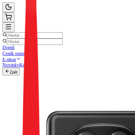
Domů
Ceník oprav
E-shop
Novinky
Kontakt
Zpět