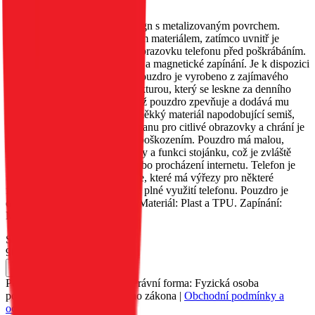
EAN:
5903396368462
Toto pouzdro má původní design s metalizovaným povrchem.
Vnější strana je obšita třpytivým materiálem, zatímco uvnitř je
měkký materiál, který chrání obrazovku telefonu před poškrábáním.
Obsahuje kapsu na dokumenty a magnetické zapínání. Je k dispozici
v několika různých barvách. Pouzdro je vyrobeno z zajímavého
materiálu s metalizovanou strukturou, který se leskne za denního
světla. Okraje jsou zesíleny, což pouzdro zpevňuje a dodává mu
originalitu. Uvnitř je umístěn měkký materiál napodobující semiš,
který poskytuje vynikající ochranu pro citlivé obrazovky a chrání je
před poškrábáním a drobným poškozením. Pouzdro má malou,
praktickou kapsu na dokumenty a funkci stojánku, což je zvláště
užitečné při sledování filmů nebo procházení internetu. Telefon je
umístěn v silikonovém pouzdře, které má výřezy pro některé
funkční tlačítka, což umožňuje plné využití telefonu. Pouzdro je
dostupné v několika barvách. Materiál: Plast a TPU. Zapínání:
Magnet.
Skladem 2 ks
90 Kč
Do košíku
Petr Matyáš, IČ: 00705331, Právní forma: Fyzická osoba
podnikající dle živnostenského zákona |
Obchodní podmínky a
ochrana osobních údajů