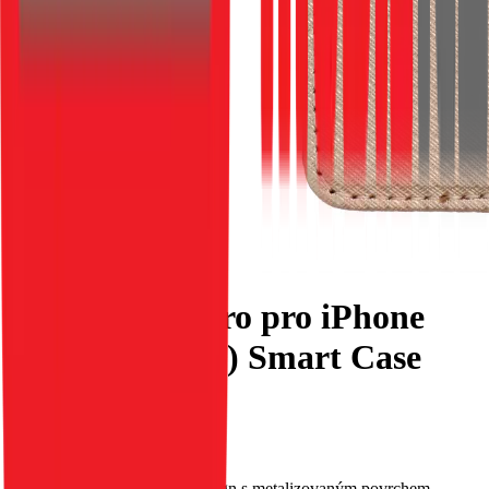
Flipové pouzdro pro iPhone
16e (SE 4 2025) Smart Case
Book zlaté
EAN:
5903396372179
Toto pouzdro má původní design s metalizovaným povrchem.