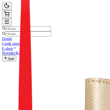
Domů
Ceník oprav
E-shop
Novinky
Kontakt
Zpět