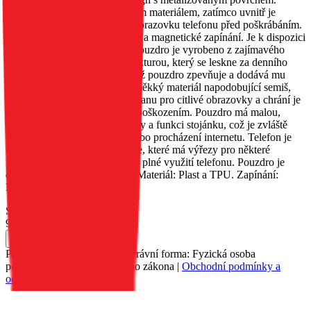
Vnější strana je obšita třpytivým materiálem, zatímco uvnitř je
měkký materiál, který chrání obrazovku telefonu před poškrábáním.
Obsahuje kapsu na dokumenty a magnetické zapínání. Je k dispozici
v několika různých barvách. Pouzdro je vyrobeno z zajímavého
materiálu s metalizovanou strukturou, který se leskne za denního
světla. Okraje jsou zesíleny, což pouzdro zpevňuje a dodává mu
originalitu. Uvnitř je umístěn měkký materiál napodobující semiš,
který poskytuje vynikající ochranu pro citlivé obrazovky a chrání je
před poškrábáním a drobným poškozením. Pouzdro má malou,
praktickou kapsu na dokumenty a funkci stojánku, což je zvláště
užitečné při sledování filmů nebo procházení internetu. Telefon je
umístěn v silikonovém pouzdře, které má výřezy pro některé
funkční tlačítka, což umožňuje plné využití telefonu. Pouzdro je
dostupné v několika barvách. Materiál: Plast a TPU. Zapínání:
Magnet.
Skladem 24 ks u dodavatele
90 Kč
Do košíku
Petr Matyáš, IČ: 00705331, Právní forma: Fyzická osoba
podnikající dle živnostenského zákona |
Obchodní podmínky a
ochrana osobních údajů