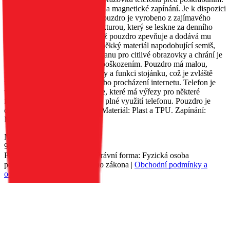
Obsahuje kapsu na dokumenty a magnetické zapínání. Je k dispozici
v několika různých barvách. Pouzdro je vyrobeno z zajímavého
materiálu s metalizovanou strukturou, který se leskne za denního
světla. Okraje jsou zesíleny, což pouzdro zpevňuje a dodává mu
originalitu. Uvnitř je umístěn měkký materiál napodobující semiš,
který poskytuje vynikající ochranu pro citlivé obrazovky a chrání je
před poškrábáním a drobným poškozením. Pouzdro má malou,
praktickou kapsu na dokumenty a funkci stojánku, což je zvláště
užitečné při sledování filmů nebo procházení internetu. Telefon je
umístěn v silikonovém pouzdře, které má výřezy pro některé
funkční tlačítka, což umožňuje plné využití telefonu. Pouzdro je
dostupné v několika barvách. Materiál: Plast a TPU. Zapínání:
Magnet.
Nedostupné
90 Kč
Petr Matyáš, IČ: 00705331, Právní forma: Fyzická osoba
podnikající dle živnostenského zákona |
Obchodní podmínky a
ochrana osobních údajů