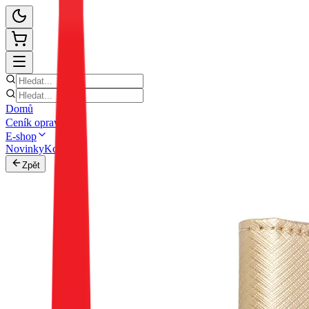
Domů
Ceník oprav
E-shop
Novinky
Kontakt
Zpět