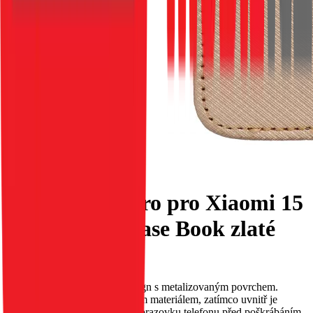
Flipové pouzdro pro Xiaomi 15
PRO Smart Case Book zlaté
EAN:
5903396374500
Toto pouzdro má původní design s metalizovaným povrchem.
Vnější strana je obšita třpytivým materiálem, zatímco uvnitř je
měkký materiál, který chrání obrazovku telefonu před poškrábáním.