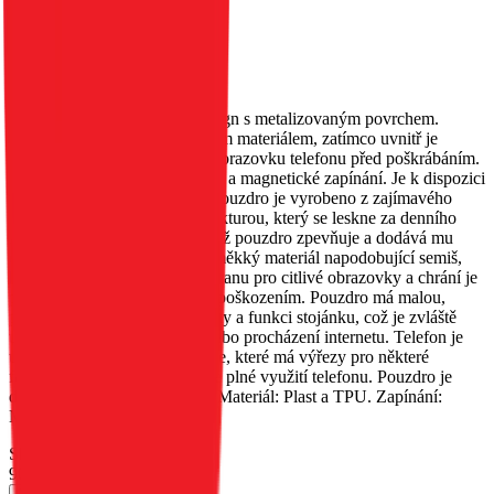
Book černé
EAN:
5903396375514
Toto pouzdro má původní design s metalizovaným povrchem.
Vnější strana je obšita třpytivým materiálem, zatímco uvnitř je
měkký materiál, který chrání obrazovku telefonu před poškrábáním.
Obsahuje kapsu na dokumenty a magnetické zapínání. Je k dispozici
v několika různých barvách. Pouzdro je vyrobeno z zajímavého
materiálu s metalizovanou strukturou, který se leskne za denního
světla. Okraje jsou zesíleny, což pouzdro zpevňuje a dodává mu
originalitu. Uvnitř je umístěn měkký materiál napodobující semiš,
který poskytuje vynikající ochranu pro citlivé obrazovky a chrání je
před poškrábáním a drobným poškozením. Pouzdro má malou,
praktickou kapsu na dokumenty a funkci stojánku, což je zvláště
užitečné při sledování filmů nebo procházení internetu. Telefon je
umístěn v silikonovém pouzdře, které má výřezy pro některé
funkční tlačítka, což umožňuje plné využití telefonu. Pouzdro je
dostupné v několika barvách. Materiál: Plast a TPU. Zapínání:
Magnet.
Skladem 50 ks u dodavatele
90 Kč