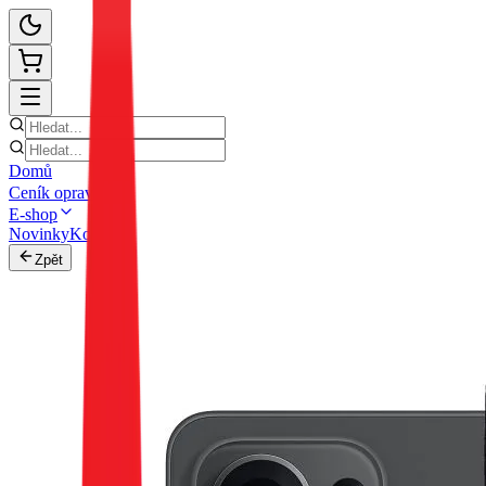
Domů
Ceník oprav
E-shop
Novinky
Kontakt
Zpět