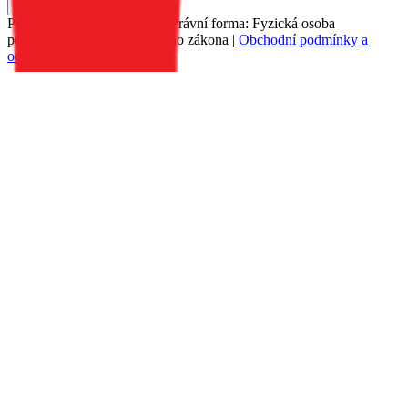
Do košíku
Petr Matyáš, IČ: 00705331, Právní forma: Fyzická osoba
podnikající dle živnostenského zákona |
Obchodní podmínky a
ochrana osobních údajů