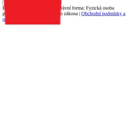
Do košíku
Petr Matyáš, IČ: 00705331, Právní forma: Fyzická osoba
podnikající dle živnostenského zákona |
Obchodní podmínky a
ochrana osobních údajů