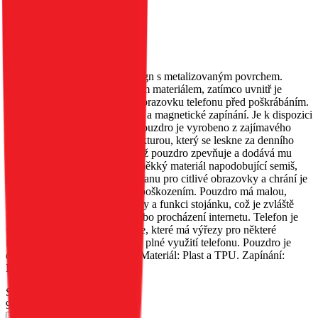
modré
EAN:
5903396383045
Toto pouzdro má původní design s metalizovaným povrchem.
Vnější strana je obšita třpytivým materiálem, zatímco uvnitř je
měkký materiál, který chrání obrazovku telefonu před poškrábáním.
Obsahuje kapsu na dokumenty a magnetické zapínání. Je k dispozici
v několika různých barvách. Pouzdro je vyrobeno z zajímavého
materiálu s metalizovanou strukturou, který se leskne za denního
světla. Okraje jsou zesíleny, což pouzdro zpevňuje a dodává mu
originalitu. Uvnitř je umístěn měkký materiál napodobující semiš,
který poskytuje vynikající ochranu pro citlivé obrazovky a chrání je
před poškrábáním a drobným poškozením. Pouzdro má malou,
praktickou kapsu na dokumenty a funkci stojánku, což je zvláště
užitečné při sledování filmů nebo procházení internetu. Telefon je
umístěn v silikonovém pouzdře, které má výřezy pro některé
funkční tlačítka, což umožňuje plné využití telefonu. Pouzdro je
dostupné v několika barvách. Materiál: Plast a TPU. Zapínání:
Magnet.
Skladem 27 ks u dodavatele
90 Kč