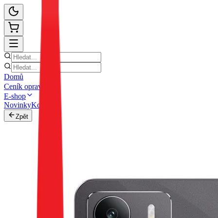
Domů
Ceník oprav
E-shop
Novinky
Kontakt
Zpět