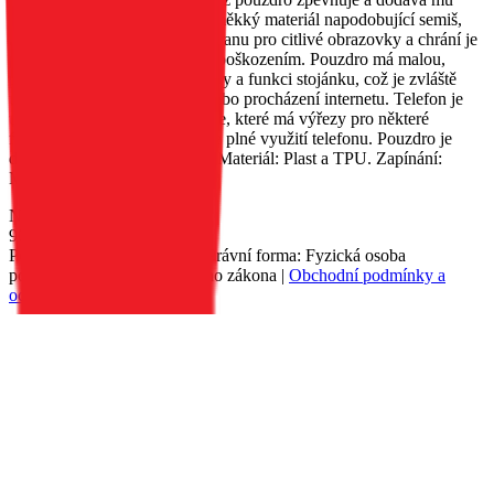
originalitu. Uvnitř je umístěn měkký materiál napodobující semiš,
který poskytuje vynikající ochranu pro citlivé obrazovky a chrání je
před poškrábáním a drobným poškozením. Pouzdro má malou,
praktickou kapsu na dokumenty a funkci stojánku, což je zvláště
užitečné při sledování filmů nebo procházení internetu. Telefon je
umístěn v silikonovém pouzdře, které má výřezy pro některé
funkční tlačítka, což umožňuje plné využití telefonu. Pouzdro je
dostupné v několika barvách. Materiál: Plast a TPU. Zapínání:
Magnet.
Nedostupné
90 Kč
Petr Matyáš, IČ: 00705331, Právní forma: Fyzická osoba
podnikající dle živnostenského zákona |
Obchodní podmínky a
ochrana osobních údajů