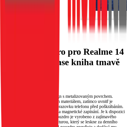
Flipové pouzdro pro Realme 14
PRO Smart Case kniha tmavě
modré
EAN:
5903396376863
Toto pouzdro má původní design s metalizovaným povrchem.
Vnější strana je obšita třpytivým materiálem, zatímco uvnitř je
měkký materiál, který chrání obrazovku telefonu před poškrábáním.
Obsahuje kapsu na dokumenty a magnetické zapínání. Je k dispozici
v několika různých barvách. Pouzdro je vyrobeno z zajímavého
materiálu s metalizovanou strukturou, který se leskne za denního
světla. Okraje jsou zesíleny, což pouzdro zpevňuje a dodává mu