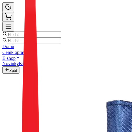
Domů
Ceník oprav
E-shop
Novinky
Kontakt
Zpět