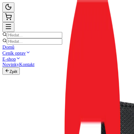
Domů
Ceník oprav
E-shop
Novinky
Kontakt
Zpět