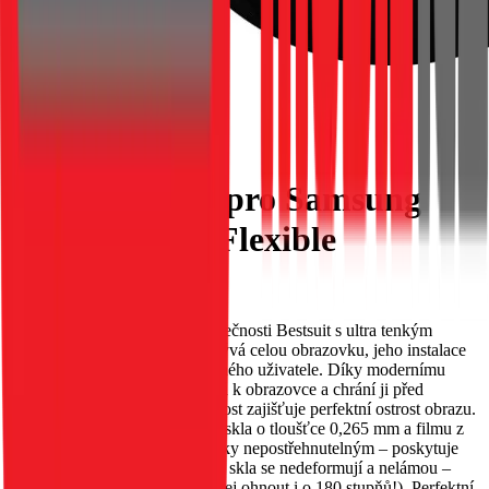
Hybridní sklo pro Samsung
A21s Bestsuit Flexible
EAN:
5903396061912
Flexibilní hybridní sklo od společnosti Bestsuit s ultra tenkým
designem. Protože sklo nepokrývá celou obrazovku, jeho instalace
je mimořádně snadná i pro běžného uživatele. Díky modernímu
složení se sklo dobře přichytává k obrazovce a chrání ji před
poškrábáním. Vysoká průhlednost zajišťuje perfektní ostrost obrazu.
Unikátní kombinace tvrzeného skla o tloušťce 0,265 mm a filmu z
PET materiálu činí sklo prakticky nepostřehnutelným – poskytuje
100% hmatový komfort. Hrany skla se nedeformují a nelámou –
sklo je mimořádně pružné (lze jej ohnout i o 180 stupňů!). Perfektní