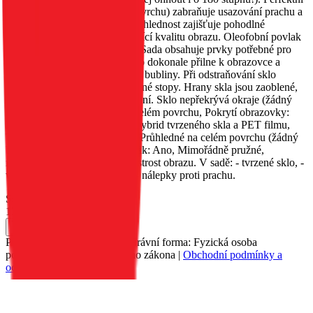
přilnavost (lepidlo na celém povrchu) zabraňuje usazování prachu a
nečistot pod sklem. Vysoká průhlednost zajišťuje pohodlné
používání obrazovky a vynikající kvalitu obrazu. Oleofobní povlak
zabraňuje vzniku otisků prstů. Sada obsahuje prvky potřebné pro
vlastní montáž. Po aplikaci sklo dokonale přilne k obrazovce a
nezanechává žádné vzduchové bubliny. Při odstraňování sklo
nezanechává na obrazovce žádné stopy. Hrany skla jsou zaoblené,
což zaručuje bezpečné používání. Sklo nepřekrývá okraje (žádný
rám). Vlastnosti: Lepidlo: na celém povrchu, Pokrytí obrazovky:
Nepokrývá okraje, Materiál: Hybrid tvrzeného skla a PET filmu,
Tloušťka: 0,265 mm, Vzhled: Průhledné na celém povrchu (žádný
barevný rám), Oleofobní povlak: Ano, Mimořádně pružné,
nepostřehnutelné, vynikající ostrost obrazu. V sadě: - tvrzené sklo, -
vlhký hadřík, - suchý hadřík, - nálepky proti prachu.
Skladem 10 ks u dodavatele
139 Kč
Do košíku
Petr Matyáš, IČ: 00705331, Právní forma: Fyzická osoba
podnikající dle živnostenského zákona |
Obchodní podmínky a
ochrana osobních údajů