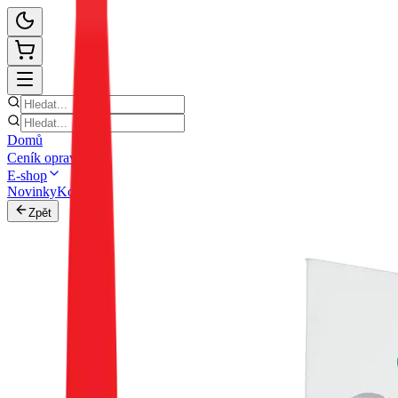
Domů
Ceník oprav
E-shop
Novinky
Kontakt
Zpět