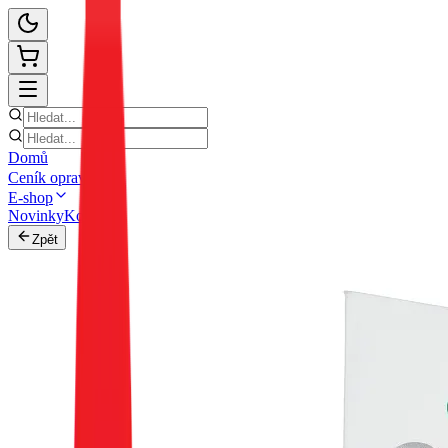
Domů
Ceník oprav
E-shop
Novinky
Kontakt
Zpět