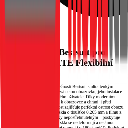
Hybridní sklo Bestsuit pro
Huawei P30 LITE Flexibilní
EAN:
5901737997562
Flexibilní hybridní sklo od společnosti Bestsuit s ultra tenkým
designem. Protože sklo nepokrývá celou obrazovku, jeho instalace
je mimořádně snadná i pro běžného uživatele. Díky modernímu
složení se sklo dobře přichytává k obrazovce a chrání ji před
poškrábáním. Vysoká průhlednost zajišťuje perfektní ostrost obrazu.
Unikátní kombinace tvrzeného skla o tloušťce 0,265 mm a filmu z
PET materiálu činí sklo prakticky nepostřehnutelným – poskytuje
100% hmatový komfort. Hrany skla se nedeformují a nelámou –
sklo je mimořádně pružné (lze jej ohnout i o 180 stupňů!). Perfektní