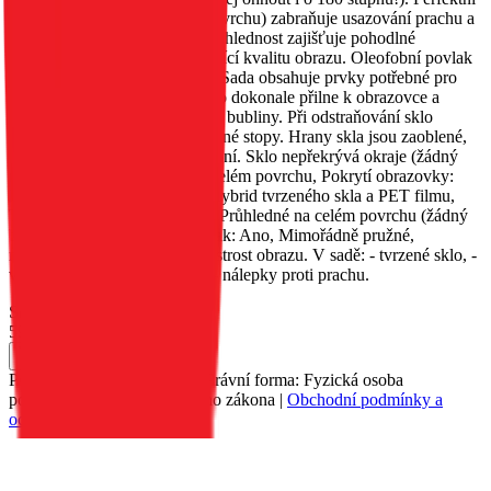
přilnavost (lepidlo na celém povrchu) zabraňuje usazování prachu a
nečistot pod sklem. Vysoká průhlednost zajišťuje pohodlné
používání obrazovky a vynikající kvalitu obrazu. Oleofobní povlak
zabraňuje vzniku otisků prstů. Sada obsahuje prvky potřebné pro
vlastní montáž. Po aplikaci sklo dokonale přilne k obrazovce a
nezanechává žádné vzduchové bubliny. Při odstraňování sklo
nezanechává na obrazovce žádné stopy. Hrany skla jsou zaoblené,
což zaručuje bezpečné používání. Sklo nepřekrývá okraje (žádný
rám). Vlastnosti: Lepidlo: na celém povrchu, Pokrytí obrazovky:
Nepokrývá okraje, Materiál: Hybrid tvrzeného skla a PET filmu,
Tloušťka: 0,265 mm, Vzhled: Průhledné na celém povrchu (žádný
barevný rám), Oleofobní povlak: Ano, Mimořádně pružné,
nepostřehnutelné, vynikající ostrost obrazu. V sadě: - tvrzené sklo, -
vlhký hadřík, - suchý hadřík, - nálepky proti prachu.
Skladem 12 ks u dodavatele
59 Kč
Do košíku
Petr Matyáš, IČ: 00705331, Právní forma: Fyzická osoba
podnikající dle živnostenského zákona |
Obchodní podmínky a
ochrana osobních údajů