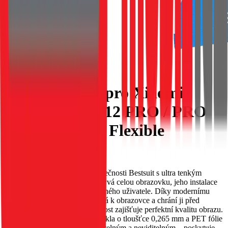
Hybridní sklo pro Xiaomi
Redmi NOTE 12 PRO / PRO
PLUS Bestsuit Flexible
EAN:
5903396201684
Flexibilní hybridní sklo od společnosti Bestsuit s ultra tenkým
designem. Protože sklo nepokrývá celou obrazovku, jeho instalace
je mimořádně snadná, i pro běžného uživatele. Díky modernímu
složení, se sklo dobře přichytává k obrazovce a chrání ji před
poškrábáním. Vysoká průhlednost zajišťuje perfektní kvalitu obrazu.
Unikátní kombinace kaleného skla o tloušťce 0,265 mm a PET fólie
činí sklo prakticky nepostřehnutelným a neviditelným – poskytuje