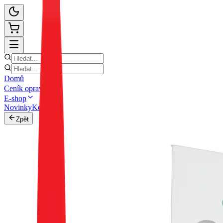
Domů
Ceník oprav
E-shop
Novinky
Kontakt
Zpět