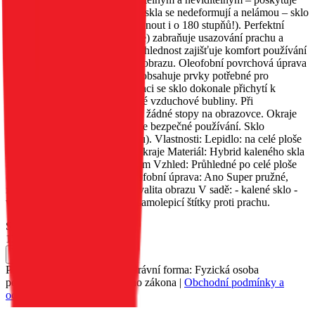
tak 120% pocit dotyku. Okraje skla se nedeformují a nelámou – sklo
je mimořádně pružné (lze jej ohnout i o 180 stupňů!). Perfektní
přilnavost (lepidlo po celé ploše) zabraňuje usazování prachu a
nečistot pod sklem. Vysoká průhlednost zajišťuje komfort používání
obrazovky a vynikající kvalitu obrazu. Oleofobní povrchová úprava
zabraňuje otiskům prstů. Sada obsahuje prvky potřebné pro
samostatnou instalaci. Po aplikaci se sklo dokonale přichytí k
obrazovce a nezanechává žádné vzduchové bubliny. Při
odstraňování sklo nezanechává žádné stopy na obrazovce. Okraje
skla jsou zaoblené, což zaručuje bezpečné používání. Sklo
nepokrývá okraje (bez rámečku). Vlastnosti: Lepidlo: na celé ploše
Krytí obrazovky: Nepokrývá okraje Materiál: Hybrid kaleného skla
a PET fólie Tloušťka: 0,265 mm Vzhled: Průhledné po celé ploše
(bez barevného rámečku) Oleofobní úprava: Ano Super pružné,
nepostřehnutelné, vynikající kvalita obrazu V sadě: - kalené sklo -
vlhký hadřík - suchý hadřík - samolepicí štítky proti prachu.
Skladem 2 ks
139 Kč
Do košíku
Petr Matyáš, IČ: 00705331, Právní forma: Fyzická osoba
podnikající dle živnostenského zákona |
Obchodní podmínky a
ochrana osobních údajů