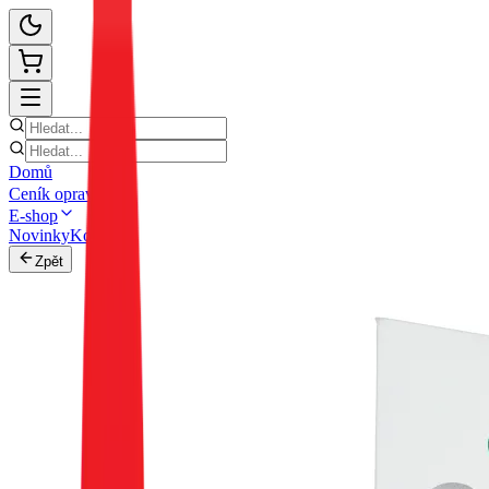
Domů
Ceník oprav
E-shop
Novinky
Kontakt
Zpět