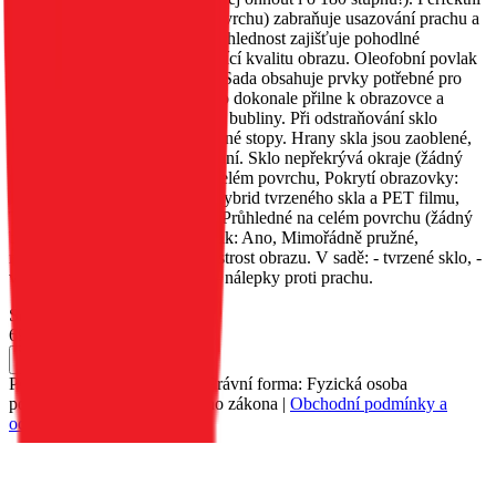
přilnavost (lepidlo na celém povrchu) zabraňuje usazování prachu a
nečistot pod sklem. Vysoká průhlednost zajišťuje pohodlné
používání obrazovky a vynikající kvalitu obrazu. Oleofobní povlak
zabraňuje vzniku otisků prstů. Sada obsahuje prvky potřebné pro
vlastní montáž. Po aplikaci sklo dokonale přilne k obrazovce a
nezanechává žádné vzduchové bubliny. Při odstraňování sklo
nezanechává na obrazovce žádné stopy. Hrany skla jsou zaoblené,
což zaručuje bezpečné používání. Sklo nepřekrývá okraje (žádný
rám). Vlastnosti: Lepidlo: na celém povrchu, Pokrytí obrazovky:
Nepokrývá okraje, Materiál: Hybrid tvrzeného skla a PET filmu,
Tloušťka: 0,265 mm, Vzhled: Průhledné na celém povrchu (žádný
barevný rám), Oleofobní povlak: Ano, Mimořádně pružné,
nepostřehnutelné, vynikající ostrost obrazu. V sadě: - tvrzené sklo, -
vlhký hadřík, - suchý hadřík, - nálepky proti prachu.
Skladem 2 ks
69 Kč
Do košíku
Petr Matyáš, IČ: 00705331, Právní forma: Fyzická osoba
podnikající dle živnostenského zákona |
Obchodní podmínky a
ochrana osobních údajů