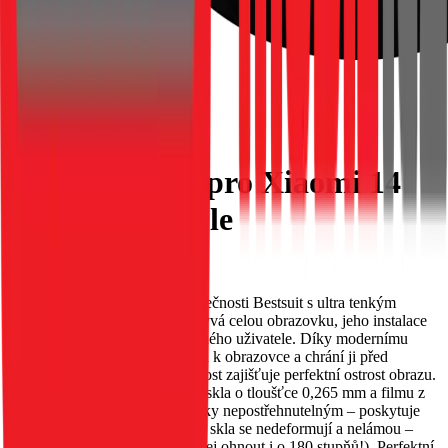
Hybridní sklo pro Xiaomi 14
Bestsuit Flexible
EAN:
5903396239212
Flexibilní hybridní sklo od společnosti Bestsuit s ultra tenkým
designem. Protože sklo nepokrývá celou obrazovku, jeho instalace
je mimořádně snadná i pro běžného uživatele. Díky modernímu
složení se sklo dobře přichytává k obrazovce a chrání ji před
poškrábáním. Vysoká průhlednost zajišťuje perfektní ostrost obrazu.
Unikátní kombinace tvrzeného skla o tloušťce 0,265 mm a filmu z
PET materiálu činí sklo prakticky nepostřehnutelným – poskytuje
100% hmatový komfort. Hrany skla se nedeformují a nelámou –
sklo je mimořádně pružné (lze jej ohnout i o 180 stupňů!). Perfektní