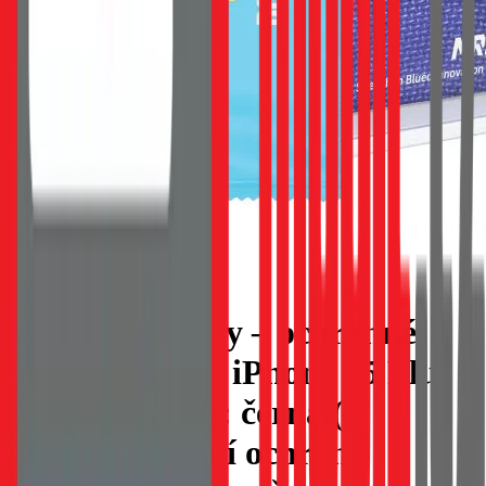
5D Mr. Monkey – ochranné
sklo pro Apple iPhone 15 Plus /
16 Plus, barva: černá (s
vysokou úrovní ochrany