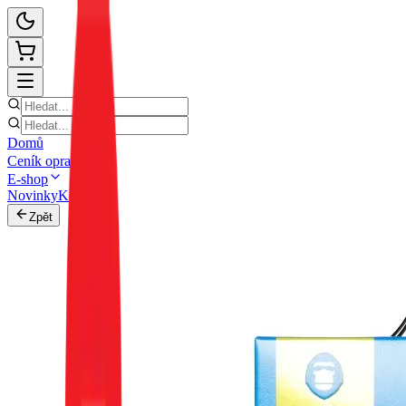
Domů
Ceník oprav
E-shop
Novinky
Kontakt
Zpět