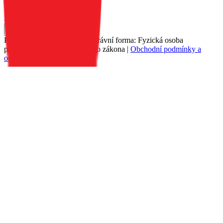
Skladem 21 ks u dodavatele
259 Kč
Do košíku
Petr Matyáš, IČ: 00705331, Právní forma: Fyzická osoba
podnikající dle živnostenského zákona |
Obchodní podmínky a
ochrana osobních údajů