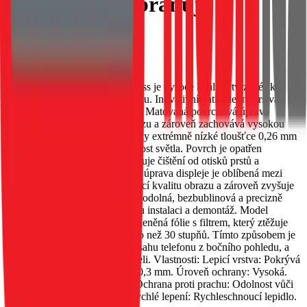
soukromí – zabraňuje
nahlédnutí).
EAN:
5903396241666
Skleněná fólie Mr. Monkey Glass je vysoce kvalitní tvrzené sklo,
které pokrývá celou lepicí plochu. Inovativní antireflexní vrstva
omezuje škodlivé modré záření. Matovaná povrchová úprava
zajišťuje ještě lepší kvalitu obrazu a zároveň zachovává vysokou
citlivost dotykové ovládání. Díky extrémně nízké tloušťce 0,26 mm
má produkt vynikající propustnost světla. Povrch je opatřen
oleofobní vrstvou, která usnadňuje čištění od otisků prstů a
mastnoty. Matovaná povrchová úprava displeje je oblíbená mezi
hráči, protože zajišťuje vynikající kvalitu obrazu a zároveň zvyšuje
odolnost proti poškrábání. Ultraodolná, bezbublinová a precizně
vyříznutá, což zaručuje snadnou instalaci a demontáž. Model
"Strong Privacy" je unikátní skleněná fólie s filtrem, který ztěžuje
vidění obrazovky z úhlu většího než 30 stupňů. Tímto způsobem je
znemožněno nahlédnout do obsahu telefonu z bočního pohledu, a
obraz je viditelný pouze uživateli. Vlastnosti: Lepicí vrstva: Pokrývá
celou lepicí plochu. Tloušťka: 0,3 mm. Úroveň ochrany: Vysoká.
Úroveň bezpečnosti: Vysoká. Ochrana proti prachu: Odolnost vůči
prachu na okrajích telefonu. Rychlé lepení: Rychleschnoucí lepidlo.