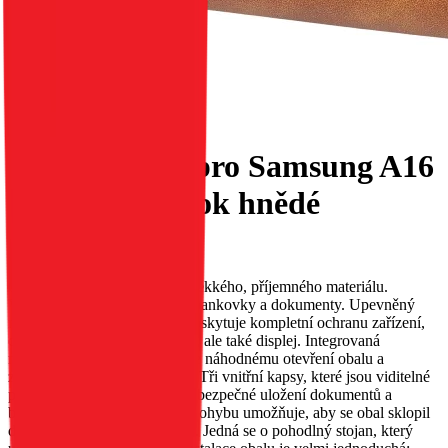
Flip pouzdro pro Samsung A16
5G Tender Book hnědé
EAN:
5903396333859
Obal TENDER. Vyroben z měkkého, příjemného materiálu.
Vybavený třemi kapsami pro bankovky a dokumenty. Upevněný
magnetem. Obal TENDER poskytuje kompletní ochranu zařízení,
chrání nejen jeho zadní stranu, ale také displej. Integrovaná
magnetická západka zabraňuje náhodnému otevření obalu a
zajišťuje bezpečnost telefonu. Tři vnitřní kapsy, které jsou viditelné
po otevření klopky, umožňují bezpečné uložení dokumentů a
bankovek. Perforace v oblasti ohybu umožňuje, aby se obal sklopil
do polohy stojanu pro televizi. Jedná se o pohodlný stojan, který