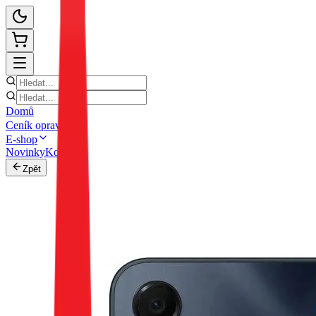
Domů
Ceník oprav
E-shop
Novinky
Kontakt
Zpět