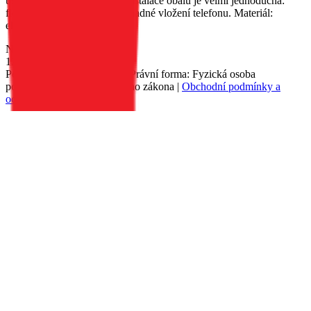
usnadňuje sledování filmů. Instalace obalu je velmi jednoduchá:
flexibilní vložka umožňuje snadné vložení telefonu. Materiál:
ekologická kůže.
Nedostupné
129 Kč
Petr Matyáš, IČ: 00705331, Právní forma: Fyzická osoba
podnikající dle živnostenského zákona |
Obchodní podmínky a
ochrana osobních údajů