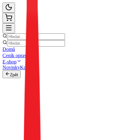
Domů
Ceník oprav
E-shop
Novinky
Kontakt
Zpět