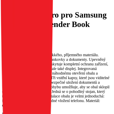
Flipové pouzdro pro Samsung
S25 ULTRA Tender Book
hnědé
EAN:
5903396342042
Obal TENDER. Vyroben z měkkého, příjemného materiálu.
Vybavený třemi kapsami pro bankovky a dokumenty. Upevněný
magnetem. Obal TENDER poskytuje kompletní ochranu zařízení,
chrání nejen jeho zadní stranu, ale také displej. Integrovaná
magnetická západka zabraňuje náhodnému otevření obalu a
zajišťuje bezpečnost telefonu. Tři vnitřní kapsy, které jsou viditelné
po otevření klopky, umožňují bezpečné uložení dokumentů a
bankovek. Perforace v oblasti ohybu umožňuje, aby se obal sklopil
do polohy stojanu pro televizi. Jedná se o pohodlný stojan, který
usnadňuje sledování filmů. Instalace obalu je velmi jednoduchá:
flexibilní vložka umožňuje snadné vložení telefonu. Materiál:
ekologická kůže.
Skladem 13 ks u dodavatele