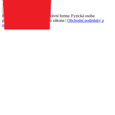
129 Kč
Do košíku
Petr Matyáš, IČ: 00705331, Právní forma: Fyzická osoba
podnikající dle živnostenského zákona |
Obchodní podmínky a
ochrana osobních údajů