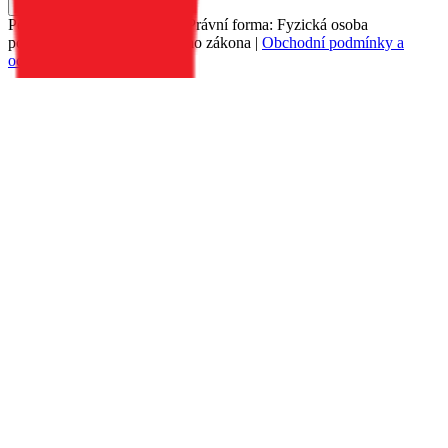
Do košíku
Petr Matyáš, IČ: 00705331, Právní forma: Fyzická osoba
podnikající dle živnostenského zákona |
Obchodní podmínky a
ochrana osobních údajů