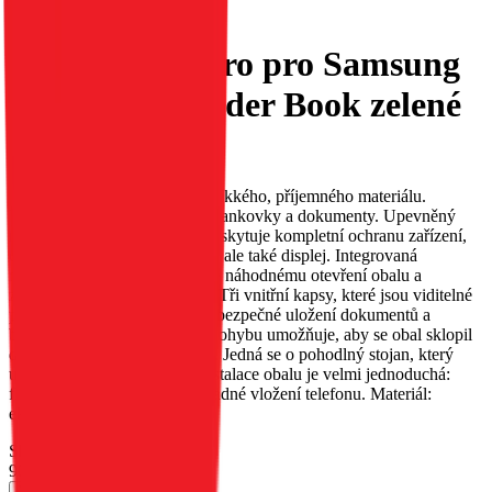
Flipové pouzdro pro Samsung
S25 PLUS Tender Book zelené
EAN:
5903396342028
Obal TENDER. Vyroben z měkkého, příjemného materiálu.
Vybavený třemi kapsami pro bankovky a dokumenty. Upevněný
magnetem. Obal TENDER poskytuje kompletní ochranu zařízení,
chrání nejen jeho zadní stranu, ale také displej. Integrovaná
magnetická západka zabraňuje náhodnému otevření obalu a
zajišťuje bezpečnost telefonu. Tři vnitřní kapsy, které jsou viditelné
po otevření klopky, umožňují bezpečné uložení dokumentů a
bankovek. Perforace v oblasti ohybu umožňuje, aby se obal sklopil
do polohy stojanu pro televizi. Jedná se o pohodlný stojan, který
usnadňuje sledování filmů. Instalace obalu je velmi jednoduchá:
flexibilní vložka umožňuje snadné vložení telefonu. Materiál:
ekologická kůže.
Skladem 48 ks u dodavatele
90 Kč