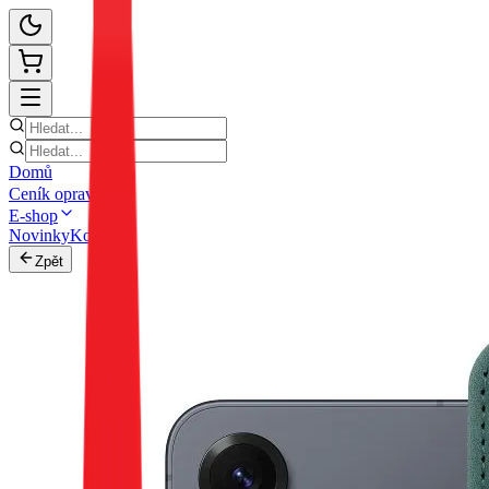
Domů
Ceník oprav
E-shop
Novinky
Kontakt
Zpět