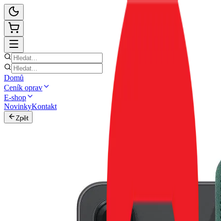
Domů
Ceník oprav
E-shop
Novinky
Kontakt
Zpět