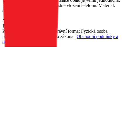
usnadňuje sledování filmů. Instalace obalu je velmi jednoduchá:
flexibilní vložka umožňuje snadné vložení telefonu. Materiál:
ekologická kůže.
Nedostupné
129 Kč
Petr Matyáš, IČ: 00705331, Právní forma: Fyzická osoba
podnikající dle živnostenského zákona |
Obchodní podmínky a
ochrana osobních údajů