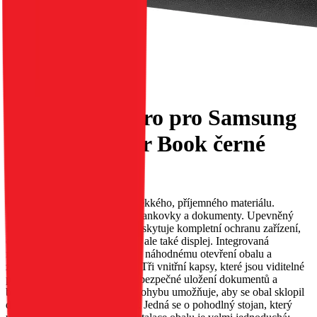
Flipové pouzdro pro Samsung
A26 5G Tender Book černé
EAN:
5903396358340
Obal TENDER. Vyroben z měkkého, příjemného materiálu.
Vybavený třemi kapsami pro bankovky a dokumenty. Upevněný
magnetem. Obal TENDER poskytuje kompletní ochranu zařízení,
chrání nejen jeho zadní stranu, ale také displej. Integrovaná
magnetická západka zabraňuje náhodnému otevření obalu a
zajišťuje bezpečnost telefonu. Tři vnitřní kapsy, které jsou viditelné
po otevření klopky, umožňují bezpečné uložení dokumentů a
bankovek. Perforace v oblasti ohybu umožňuje, aby se obal sklopil
do polohy stojanu pro televizi. Jedná se o pohodlný stojan, který