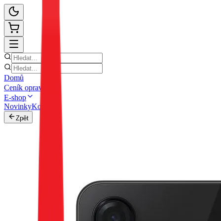
Domů
Ceník oprav
E-shop
Novinky
Kontakt
Zpět