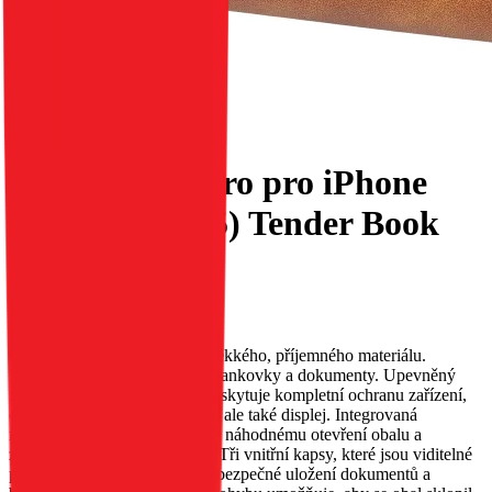
Flipové pouzdro pro iPhone
16e (SE 4 2025) Tender Book
hnědé
EAN:
5903396377556
Obal TENDER. Vyroben z měkkého, příjemného materiálu.
Vybavený třemi kapsami pro bankovky a dokumenty. Upevněný
magnetem. Obal TENDER poskytuje kompletní ochranu zařízení,
chrání nejen jeho zadní stranu, ale také displej. Integrovaná
magnetická západka zabraňuje náhodnému otevření obalu a
zajišťuje bezpečnost telefonu. Tři vnitřní kapsy, které jsou viditelné
po otevření klopky, umožňují bezpečné uložení dokumentů a