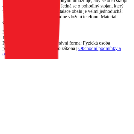
bankovek. Perforace v oblasti ohybu umožňuje, aby se obal sklopil
do polohy stojanu pro televizi. Jedná se o pohodlný stojan, který
usnadňuje sledování filmů. Instalace obalu je velmi jednoduchá:
flexibilní vložka umožňuje snadné vložení telefonu. Materiál:
ekologická kůže.
Nedostupné
129 Kč
Petr Matyáš, IČ: 00705331, Právní forma: Fyzická osoba
podnikající dle živnostenského zákona |
Obchodní podmínky a
ochrana osobních údajů