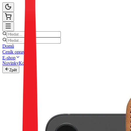
Domů
Ceník oprav
E-shop
Novinky
Kontakt
Zpět