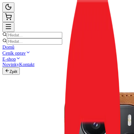
Domů
Ceník oprav
E-shop
Novinky
Kontakt
Zpět