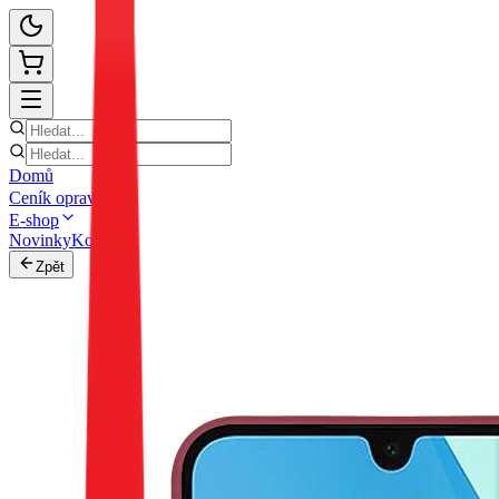
Domů
Ceník oprav
E-shop
Novinky
Kontakt
Zpět