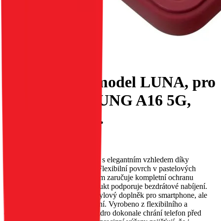
Kryt ROAR, model LUNA, pro
telefon SAMSUNG A16 5G,
barva červená.
EAN:
5903396336263
Udržte svůj telefon v bezpečí a s elegantním vzhledem díky
tenkému pouzdru Roar Luna. Flexibilní povrch v pastelových
barvách a s matným provedením zaručuje kompletní ochranu
zařízení proti poškrábání. Produkt podporuje bezdrátové nabíjení.
Pouzdro Roar Luna není jen stylový doplněk pro smartphone, ale
také komplexní ochrana zařízení. Vyrobeno z flexibilního a
odolného materiálu TPU, pouzdro dokonale chrání telefon před