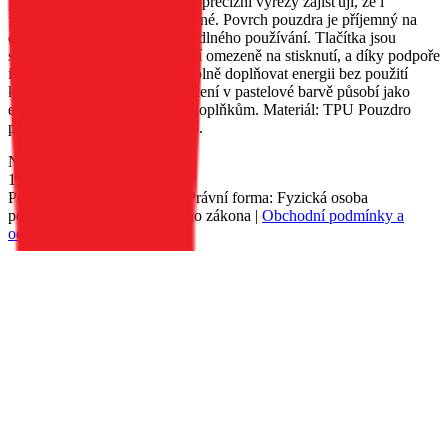
poškozením nebo škrábanci, a precizní výřezy zajišťují, že i
fotoaparáty zůstanou neporušené. Povrch pouzdra je příjemný na
dotek, což se promítá do pohodlného používání. Tlačítka jsou
snadno ovladatelná a nereagují omezeně na stisknutí, a díky podpoře
indukčního nabíjení můžete volně doplňovat energii bez použití
kabelů. Stylové, matné provedení v pastelové barvě působí jako
estetický doplněk k ostatním doplňkům. Materiál: TPU Pouzdro
podporuje bezdrátové nabíjení.
Nedostupné
139 Kč
Petr Matyáš, IČ: 00705331, Právní forma: Fyzická osoba
podnikající dle živnostenského zákona |
Obchodní podmínky a
ochrana osobních údajů