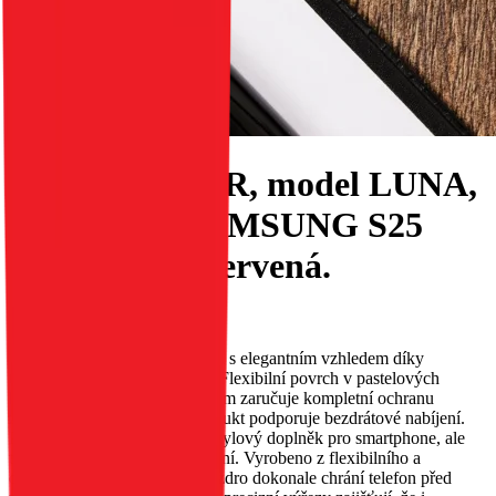
Pouzdro ROAR, model LUNA,
pro telefon SAMSUNG S25
Ultra, barva červená.
EAN:
5903396341274
Udržte svůj telefon v bezpečí a s elegantním vzhledem díky
tenkému pouzdru Roar Luna. Flexibilní povrch v pastelových
barvách a s matným provedením zaručuje kompletní ochranu
zařízení proti poškrábání. Produkt podporuje bezdrátové nabíjení.
Pouzdro Roar Luna není jen stylový doplněk pro smartphone, ale
také komplexní ochrana zařízení. Vyrobeno z flexibilního a
odolného materiálu TPU, pouzdro dokonale chrání telefon před