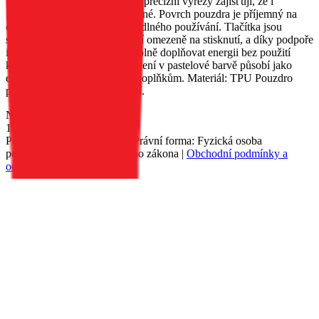
poškozením nebo škrábanci, a precizní výřezy zajišťují, že i
fotoaparáty zůstanou neporušené. Povrch pouzdra je příjemný na
dotek, což se promítá do pohodlného používání. Tlačítka jsou
snadno ovladatelná a nereagují omezeně na stisknutí, a díky podpoře
indukčního nabíjení můžete volně doplňovat energii bez použití
kabelů. Stylové, matné provedení v pastelové barvě působí jako
estetický doplněk k ostatním doplňkům. Materiál: TPU Pouzdro
podporuje bezdrátové nabíjení.
Nedostupné
139 Kč
Petr Matyáš, IČ: 00705331, Právní forma: Fyzická osoba
podnikající dle živnostenského zákona |
Obchodní podmínky a
ochrana osobních údajů