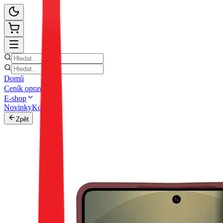
Domů
Ceník oprav
E-shop
Novinky
Kontakt
Zpět