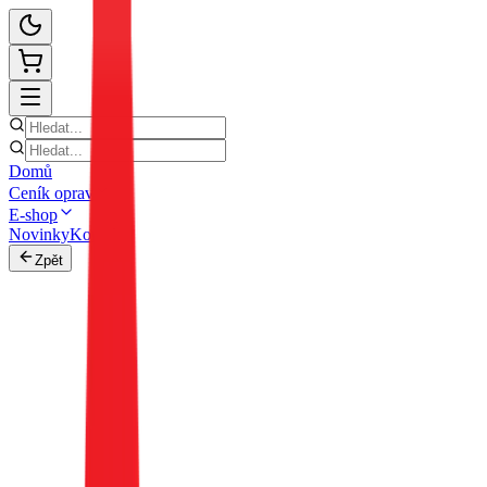
Domů
Ceník oprav
E-shop
Novinky
Kontakt
Zpět