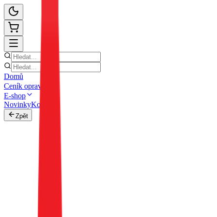
Domů
Ceník oprav
E-shop
Novinky
Kontakt
Zpět