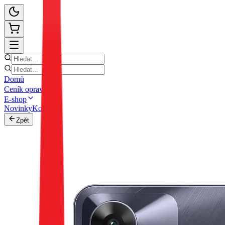
Domů
Ceník oprav
E-shop
Novinky
Kontakt
Zpět