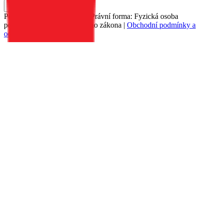
Do košíku
Petr Matyáš, IČ: 00705331, Právní forma: Fyzická osoba
podnikající dle živnostenského zákona |
Obchodní podmínky a
ochrana osobních údajů