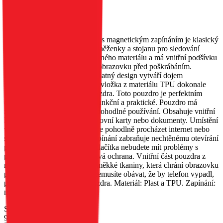
EAN:
5903396346262
Elegantní obal Smart Magneto s magnetickým zapínáním je klasický
pouzdro na telefon s funkcí peněženky a stojanu pro sledování
videa. Je vyroben z metalizovaného materiálu a má vnitřní podšívku
z měkké tkaniny, která chrání obrazovku před poškrábáním.
Nadčasová elegance. Černý, matný design vytváří dojem
sofistikovanosti. Vnitřní černý vložka z materiálu TPU dokonale
ladí s celkovým designem pouzdra. Toto pouzdro je perfektním
doplňkem pro každý šatník. Funkční a praktické. Pouzdro má
mnoho funkcí, které zajišťují pohodlné používání. Obsahuje vnitřní
kapsu, do které lze uložit bankovní karty nebo dokumenty. Umístění
v horizontální poloze umožňuje pohodlně procházet internet nebo
sledovat filmy. Magnetické zapínání zabraňuje nechtěnému otevírání
pouzdra, a díky výřezům pro tlačítka nebudete mít problémy s
používáním telefonu. Spolehlivá ochrana. Vnitřní část pouzdra z
materiálu TPU je vyrobena z měkké tkaniny, která chrání obrazovku
před poškrábáním. Navíc se nemusíte obávat, že by telefon vypadl,
protože pevně drží uvnitř pouzdra. Materiál: Plast a TPU. Zapínání:
magnet.
Skladem 31 ks u dodavatele
90 Kč