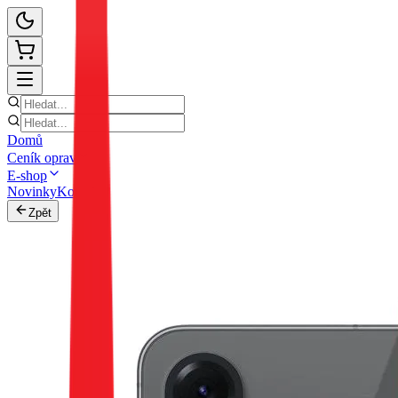
Domů
Ceník oprav
E-shop
Novinky
Kontakt
Zpět