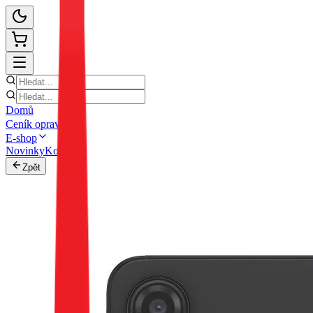
Domů
Ceník oprav
E-shop
Novinky
Kontakt
Zpět