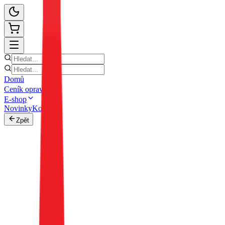
Domů
Ceník oprav
E-shop
Novinky
Kontakt
Zpět