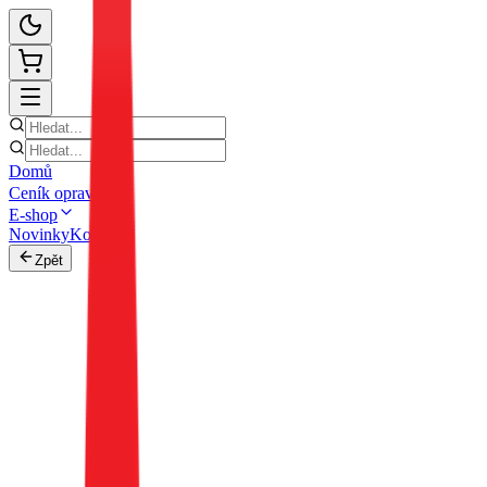
Domů
Ceník oprav
E-shop
Novinky
Kontakt
Zpět