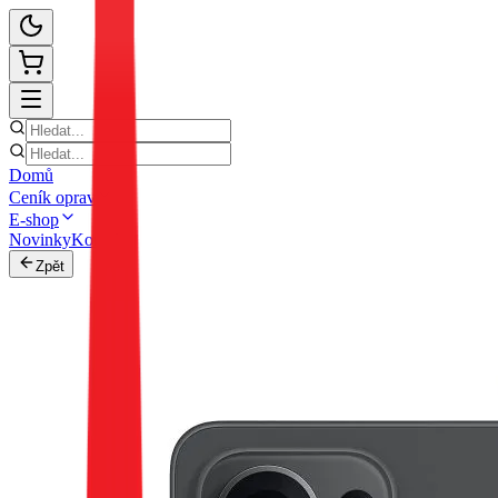
Domů
Ceník oprav
E-shop
Novinky
Kontakt
Zpět