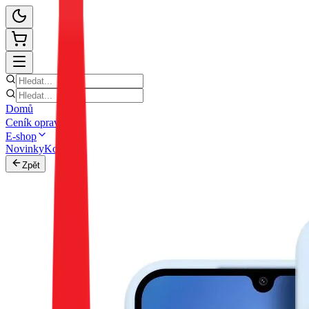
Domů
Ceník oprav
E-shop
Novinky
Kontakt
Zpět