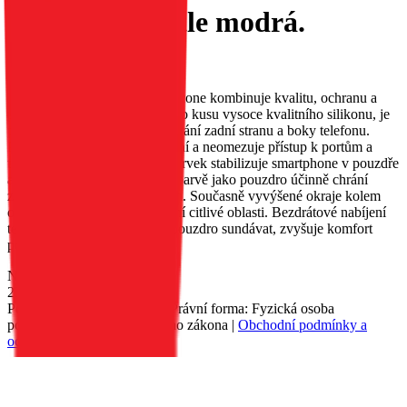
5G, barva světle modrá.
EAN:
5903396249549
Pouzdro Roar Cloud Skin Silicone kombinuje kvalitu, ochranu a
pohodlí. Je vyrobeno z jednoho kusu vysoce kvalitního silikonu, je
příjemné na dotek a účinně chrání zadní stranu a boky telefonu.
Perfektně se přizpůsobí zařízení a neomezuje přístup k portům a
tlačítkům. Vnitřní zpevňující prvek stabilizuje smartphone v pouzdře
a jemné polstrování ve stejné barvě jako pouzdro účinně chrání
zadní stranu před poškrábáním. Současně vyvýšené okraje kolem
obrazovky a fotoaparátu chrání citlivé oblasti. Bezdrátové nabíjení
telefonu, aniž by bylo nutné pouzdro sundávat, zvyšuje komfort
používání.
Nedostupné
229 Kč
Petr Matyáš, IČ: 00705331, Právní forma: Fyzická osoba
podnikající dle živnostenského zákona |
Obchodní podmínky a
ochrana osobních údajů