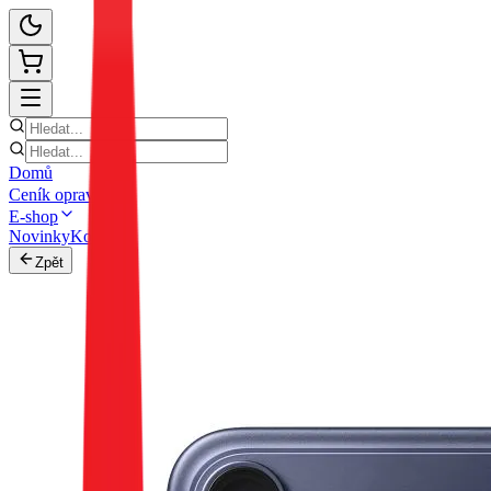
Domů
Ceník oprav
E-shop
Novinky
Kontakt
Zpět