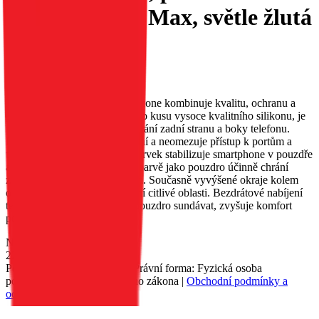
iPhone 17 Pro Max, světle žlutá
barva.
EAN:
5903396414244
Pouzdro Roar Cloud Skin Silicone kombinuje kvalitu, ochranu a
pohodlí. Je vyrobeno z jednoho kusu vysoce kvalitního silikonu, je
příjemné na dotek a účinně chrání zadní stranu a boky telefonu.
Perfektně se přizpůsobí zařízení a neomezuje přístup k portům a
tlačítkům. Vnitřní zpevňující prvek stabilizuje smartphone v pouzdře
a jemné polstrování ve stejné barvě jako pouzdro účinně chrání
zadní stranu před poškrábáním. Současně vyvýšené okraje kolem
obrazovky a fotoaparátu chrání citlivé oblasti. Bezdrátové nabíjení
telefonu, aniž by bylo nutné pouzdro sundávat, zvyšuje komfort
používání.
Nedostupné
229 Kč
Petr Matyáš, IČ: 00705331, Právní forma: Fyzická osoba
podnikající dle živnostenského zákona |
Obchodní podmínky a
ochrana osobních údajů