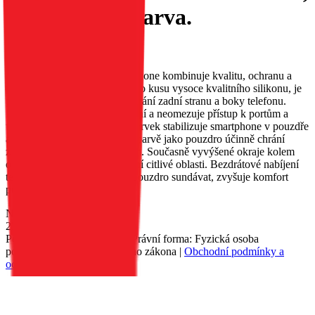
světle zelená barva.
EAN:
5903396415463
Pouzdro Roar Cloud Skin Silicone kombinuje kvalitu, ochranu a
pohodlí. Je vyrobeno z jednoho kusu vysoce kvalitního silikonu, je
příjemné na dotek a účinně chrání zadní stranu a boky telefonu.
Perfektně se přizpůsobí zařízení a neomezuje přístup k portům a
tlačítkům. Vnitřní zpevňující prvek stabilizuje smartphone v pouzdře
a jemné polstrování ve stejné barvě jako pouzdro účinně chrání
zadní stranu před poškrábáním. Současně vyvýšené okraje kolem
obrazovky a fotoaparátu chrání citlivé oblasti. Bezdrátové nabíjení
telefonu, aniž by bylo nutné pouzdro sundávat, zvyšuje komfort
používání.
Nedostupné
229 Kč
Petr Matyáš, IČ: 00705331, Právní forma: Fyzická osoba
podnikající dle živnostenského zákona |
Obchodní podmínky a
ochrana osobních údajů