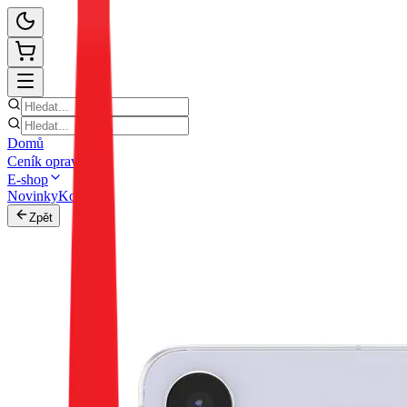
Domů
Ceník oprav
E-shop
Novinky
Kontakt
Zpět