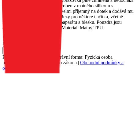
které zajišťují, že i při pádu je obrazovka plně chráněna a nedochází
k jejímu poškození. Obal je vyroben z matného silikonu s
povrchovou úpravou, který je velmi příjemný na dotek a dodává mu
originální vzhled. Obsahuje výřezy pro některé tlačítka, včetně
nabíjecího portu, objektivu fotoaparátu a blesku. Pouzdra jsou
dostupná v široké škále barev. Materiál: Matný TPU.
Skladem 30 ks u dodavatele
199 Kč
Do košíku
Petr Matyáš, IČ: 00705331, Právní forma: Fyzická osoba
podnikající dle živnostenského zákona |
Obchodní podmínky a
ochrana osobních údajů