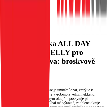
ROAR – Obálka ALL DAY
COLORFUL JELLY pro
iPhone 17, barva: broskvově
růžová.
EAN:
5903396414671
Pouzdro Roar Colorful Jelly Case je unikátní obal, který je k
dispozici v široké škále barev a je vyrobeno z velmi měkkého,
matného silikonu. Díky rozšířeným okrajům poskytuje plnou
ochranu telefonu a obrazovky. Obal má výrazné, zaoblené okraje,