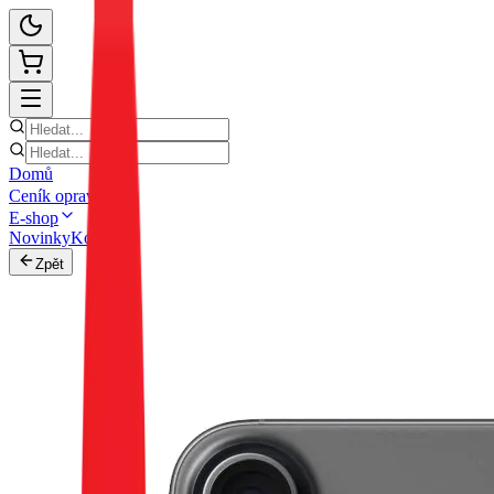
Domů
Ceník oprav
E-shop
Novinky
Kontakt
Zpět