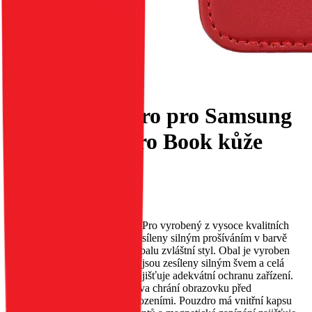
Flipové pouzdro pro Samsung
A05s Smart Pro Book kůže
vínové
EAN:
5903396256004
Elegantní, klasický obal Smart Pro vyrobený z vysoce kvalitních
materiálů. Okraje, které jsou zesíleny silným prošíváním v barvě
vnitřního materiálu, dodávají obalu zvláštní styl. Obal je vyroben
velmi pevně a pečlivě – okraje jsou zesíleny silným švem a celá
konstrukce je zpevněna, což zajišťuje adekvátní ochranu zařízení.
Měkká vnitřní povrchová úprava chrání obrazovku před
poškrábáním a drobnými poškozeními. Pouzdro má vnitřní kapsu