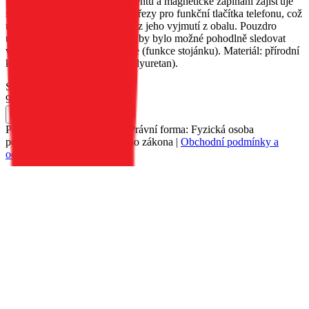
pro uložení důležitých dokumentů a magnetické zapínání zajišťuje
snadné používání. Obal má výřezy pro funkční tlačítka telefonu, což
umožňuje používat zařízení bez jeho vyjmutí z obalu. Pouzdro
umožňuje umístit telefon tak, aby bylo možné pohodlně sledovat
video nebo prohlížet fotografie (funkce stojánku). Materiál: přírodní
kůže, TPU (termoplastický polyuretan).
Skladem 1 ks
90 Kč
Do košíku
Petr Matyáš, IČ: 00705331, Právní forma: Fyzická osoba
podnikající dle živnostenského zákona |
Obchodní podmínky a
ochrana osobních údajů