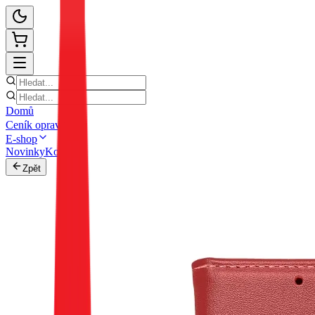
Domů
Ceník oprav
E-shop
Novinky
Kontakt
Zpět