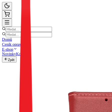
Domů
Ceník oprav
E-shop
Novinky
Kontakt
Zpět