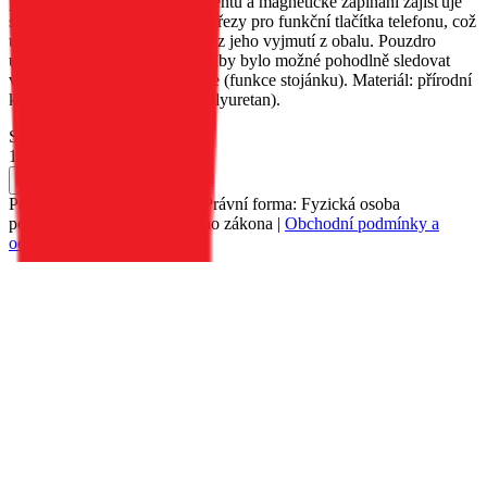
pro uložení důležitých dokumentů a magnetické zapínání zajišťuje
snadné používání. Obal má výřezy pro funkční tlačítka telefonu, což
umožňuje používat zařízení bez jeho vyjmutí z obalu. Pouzdro
umožňuje umístit telefon tak, aby bylo možné pohodlně sledovat
video nebo prohlížet fotografie (funkce stojánku). Materiál: přírodní
kůže, TPU (termoplastický polyuretan).
Skladem 34 ks u dodavatele
189 Kč
Do košíku
Petr Matyáš, IČ: 00705331, Právní forma: Fyzická osoba
podnikající dle živnostenského zákona |
Obchodní podmínky a
ochrana osobních údajů