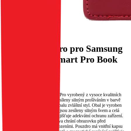
Flipové pouzdro pro Samsung
S25 ULTRA Smart Pro Book
kůže vínové
EAN:
5903396342516
Elegantní, klasický obal Smart Pro vyrobený z vysoce kvalitních
materiálů. Okraje, které jsou zesíleny silným prošíváním v barvě
vnitřního materiálu, dodávají obalu zvláštní styl. Obal je vyroben
velmi pevně a pečlivě – okraje jsou zesíleny silným švem a celá
konstrukce je zpevněna, což zajišťuje adekvátní ochranu zařízení.
Měkká vnitřní povrchová úprava chrání obrazovku před
poškrábáním a drobnými poškozeními. Pouzdro má vnitřní kapsu