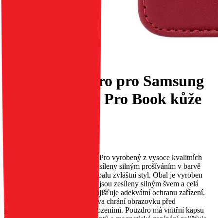
Flipové pouzdro pro Samsung
A36 5G Smart Pro Book kůže
vínová
EAN:
5903396355233
Elegantní, klasický obal Smart Pro vyrobený z vysoce kvalitních
materiálů. Okraje, které jsou zesíleny silným prošíváním v barvě
vnitřního materiálu, dodávají obalu zvláštní styl. Obal je vyroben
velmi pevně a pečlivě – okraje jsou zesíleny silným švem a celá
konstrukce je zpevněna, což zajišťuje adekvátní ochranu zařízení.
Měkká vnitřní povrchová úprava chrání obrazovku před
poškrábáním a drobnými poškozeními. Pouzdro má vnitřní kapsu