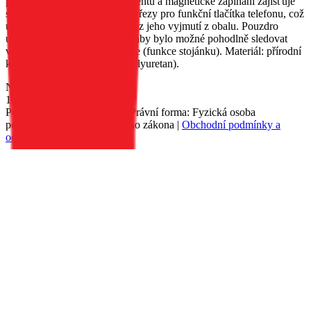
pro uložení důležitých dokumentů a magnetické zapínání zajišťuje
snadné používání. Obal má výřezy pro funkční tlačítka telefonu, což
umožňuje používat zařízení bez jeho vyjmutí z obalu. Pouzdro
umožňuje umístit telefon tak, aby bylo možné pohodlně sledovat
video nebo prohlížet fotografie (funkce stojánku). Materiál: přírodní
kůže, TPU (termoplastický polyuretan).
Nedostupné
189 Kč
Petr Matyáš, IČ: 00705331, Právní forma: Fyzická osoba
podnikající dle živnostenského zákona |
Obchodní podmínky a
ochrana osobních údajů