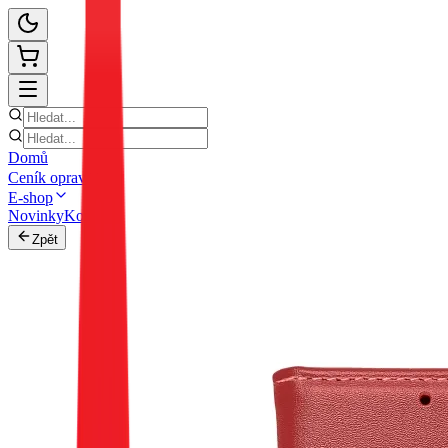
Domů
Ceník oprav
E-shop
Novinky
Kontakt
Zpět