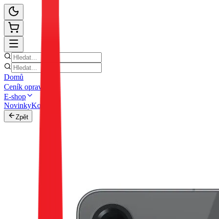
Domů
Ceník oprav
E-shop
Novinky
Kontakt
Zpět