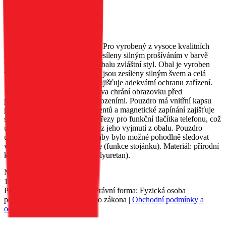
černá
EAN:
5903396359217
Elegantní, klasický obal Smart Pro vyrobený z vysoce kvalitních
materiálů. Okraje, které jsou zesíleny silným prošíváním v barvě
vnitřního materiálu, dodávají obalu zvláštní styl. Obal je vyroben
velmi pevně a pečlivě – okraje jsou zesíleny silným švem a celá
konstrukce je zpevněna, což zajišťuje adekvátní ochranu zařízení.
Měkká vnitřní povrchová úprava chrání obrazovku před
poškrábáním a drobnými poškozeními. Pouzdro má vnitřní kapsu
pro uložení důležitých dokumentů a magnetické zapínání zajišťuje
snadné používání. Obal má výřezy pro funkční tlačítka telefonu, což
umožňuje používat zařízení bez jeho vyjmutí z obalu. Pouzdro
umožňuje umístit telefon tak, aby bylo možné pohodlně sledovat
video nebo prohlížet fotografie (funkce stojánku). Materiál: přírodní
kůže, TPU (termoplastický polyuretan).
Nedostupné
189 Kč
Petr Matyáš, IČ: 00705331, Právní forma: Fyzická osoba
podnikající dle živnostenského zákona |
Obchodní podmínky a
ochrana osobních údajů